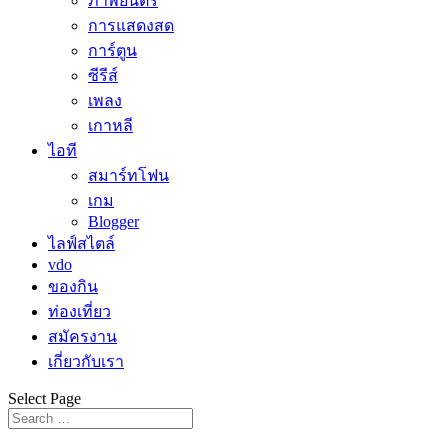
ภาพยนตร์
การแสดงสด
การ์ตูน
ซีรีส์
เพลง
เกาหลี
ไอที
สมาร์ทโฟน
เกม
Blogger
ไลฟ์สไตล์
vdo
ของกิน
ท่องเที่ยว
สมัครงาน
เกี่ยวกับเรา
Select Page