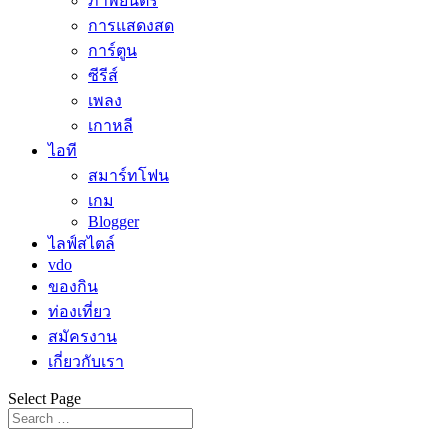
ภาพยนตร์
การแสดงสด
การ์ตูน
ซีรีส์
เพลง
เกาหลี
ไอที
สมาร์ทโฟน
เกม
Blogger
ไลฟ์สไตล์
vdo
ของกิน
ท่องเที่ยว
สมัครงาน
เกี่ยวกับเรา
Select Page