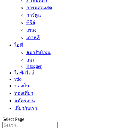
ภาพยนตร์
การแสดงสด
การ์ตูน
ซีรีส์
เพลง
เกาหลี
ไอที
สมาร์ทโฟน
เกม
Blogger
ไลฟ์สไตล์
vdo
ของกิน
ท่องเที่ยว
สมัครงาน
เกี่ยวกับเรา
Select Page