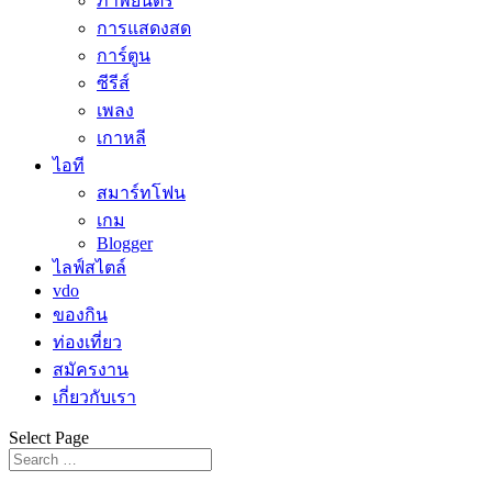
ภาพยนตร์
การแสดงสด
การ์ตูน
ซีรีส์
เพลง
เกาหลี
ไอที
สมาร์ทโฟน
เกม
Blogger
ไลฟ์สไตล์
vdo
ของกิน
ท่องเที่ยว
สมัครงาน
เกี่ยวกับเรา
Select Page