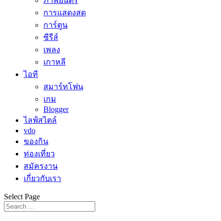
ภาพยนตร์
การแสดงสด
การ์ตูน
ซีรีส์
เพลง
เกาหลี
ไอที
สมาร์ทโฟน
เกม
Blogger
ไลฟ์สไตล์
vdo
ของกิน
ท่องเที่ยว
สมัครงาน
เกี่ยวกับเรา
Select Page