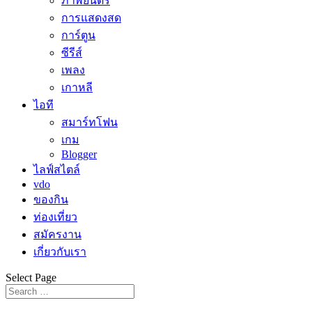
ภาพยนตร์
การแสดงสด
การ์ตูน
ซีรีส์
เพลง
เกาหลี
ไอที
สมาร์ทโฟน
เกม
Blogger
ไลฟ์สไตล์
vdo
ของกิน
ท่องเที่ยว
สมัครงาน
เกี่ยวกับเรา
Select Page