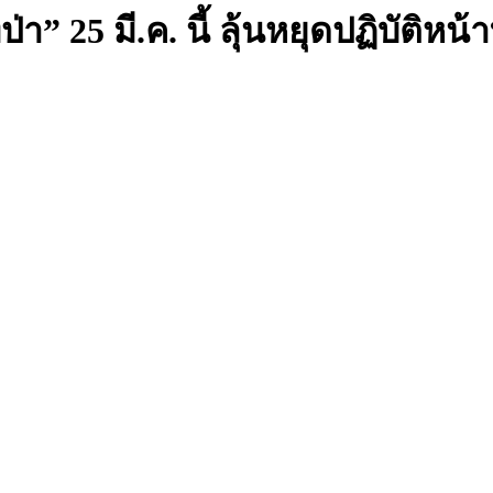
า” 25 มี.ค. นี้ ลุ้นหยุดปฏิบัติหน้าท