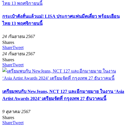
กระเป๋าตังสั่นแล้วแม่! LISA ประกาศแฟนมีตเดี่ยว พร้อมเยือน
ไทย 13 พฤศจิกายนนี้
24 กันยายน 2567
Shares
Share
Tweet
24 กันยายน 2567
Shares
Share
Tweet
เตรียมพบกับ NewJeans, NCT 127 และอีกมายมาย ในงาน ‘Asia
Artist Awards 2024’ เตรียมจัดที่ กรุงเทพ 27 ธันวาคมนี้
9 ตุลาคม 2567
Shares
Share
Tweet