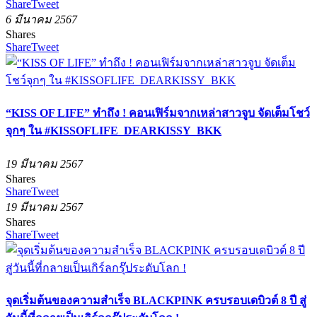
Share
Tweet
6 มีนาคม 2567
Shares
Share
Tweet
“KISS OF LIFE” ทำถึง ! คอนเฟิร์มจากเหล่าสาวจูบ จัดเต็มโชว์
จุกๆ ใน #KISSOFLIFE_DEARKISSY_BKK
19 มีนาคม 2567
Shares
Share
Tweet
19 มีนาคม 2567
Shares
Share
Tweet
จุดเริ่มต้นของความสำเร็จ BLACKPINK ครบรอบเดบิวต์ 8 ปี สู่