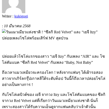
Writer :
kukigugi
:
10 มีนาคม 2568
ปล่อยแล้วโซโล่แรกของสาว “เยจี Itzy” กับเพลง “AIR” และ โซ
โล่คัมแบค “ซึลกิ Red Velvet” กับเพลง “Baby, Not Baby”
ถึงเวลาแมวเหมียวจะครองโลก ! หลังจากแฟนๆ ได้เฝ้ารอสอง
สาวจากเกิร์ลกรุ๊ปเกาหลีใต้ระดับท็อป วันนี้ก็ถึงเวลาปล่อยโซโล่
อย่างเป็นทางการ !
กับโซโล่เดบิวต์ของ เยจี จากวง Itzy และโซโล่คัมแบคของ ซึลกิ
จากวง Red Velvet แต่ที่เรียกว่าวันแมวเหมียวแห่งชาติ นั่นก็
เพราะสองสาวได้รับความเอ็นดูจากแฟนคลับว่าเจ้าตัวนั้น