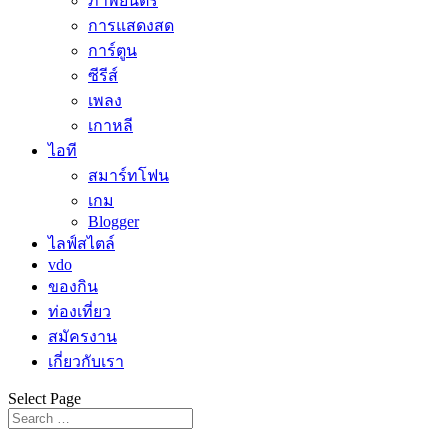
ภาพยนตร์
การแสดงสด
การ์ตูน
ซีรีส์
เพลง
เกาหลี
ไอที
สมาร์ทโฟน
เกม
Blogger
ไลฟ์สไตล์
vdo
ของกิน
ท่องเที่ยว
สมัครงาน
เกี่ยวกับเรา
Select Page