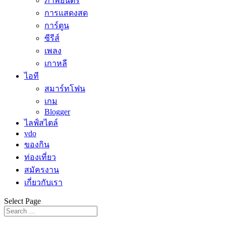
ภาพยนตร์
การแสดงสด
การ์ตูน
ซีรีส์
เพลง
เกาหลี
ไอที
สมาร์ทโฟน
เกม
Blogger
ไลฟ์สไตล์
vdo
ของกิน
ท่องเที่ยว
สมัครงาน
เกี่ยวกับเรา
Select Page