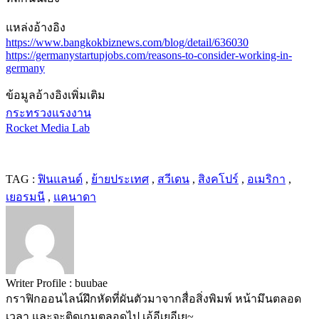
แหล่งอ้างอิง
https://www.bangkokbiznews.com/blog/detail/636030
https://germanystartupjobs.com/reasons-to-consider-working-in-
germany
ข้อมูลอ้างอิงเพิ่มเติม
กระทรวงแรงงาน
Rocket Media Lab
TAG :
ฟินแลนด์
,
ย้ายประเทศ
,
สวีเดน
,
สิงคโปร์
,
อเมริกา
,
เยอรมนี
,
แคนาดา
Writer Profile :
buubae
กราฟิกออนไลน์ฝึกหัดที่ผันตัวมาจากสื่อสิ่งพิมพ์ หน้ามึนตลอด
เวลา และจะติดเกมตลอดไป เอ้อีเยอีเย~