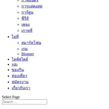
ภาพยนตร์
การแสดงสด
การ์ตูน
ซีรีส์
เพลง
เกาหลี
ไอที
สมาร์ทโฟน
เกม
Blogger
ไลฟ์สไตล์
vdo
ของกิน
ท่องเที่ยว
สมัครงาน
เกี่ยวกับเรา
Select Page