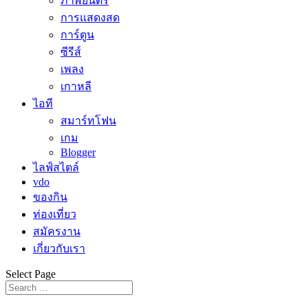
ภาพยนตร์
การแสดงสด
การ์ตูน
ซีรีส์
เพลง
เกาหลี
ไอที
สมาร์ทโฟน
เกม
Blogger
ไลฟ์สไตล์
vdo
ของกิน
ท่องเที่ยว
สมัครงาน
เกี่ยวกับเรา
Select Page