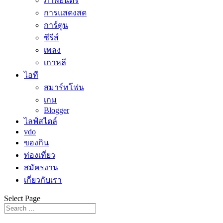
ภาพยนตร์
การแสดงสด
การ์ตูน
ซีรีส์
เพลง
เกาหลี
ไอที
สมาร์ทโฟน
เกม
Blogger
ไลฟ์สไตล์
vdo
ของกิน
ท่องเที่ยว
สมัครงาน
เกี่ยวกับเรา
Select Page