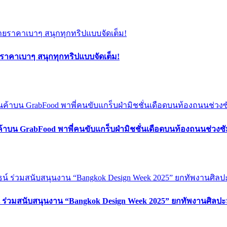
ยราคาเบาๆ สนุกทุกทริปแบบจัดเต็ม!
ค้าบน GrabFood พาพี่คนขับแกร็บฝ่ามิชชั่นเดือดบนท้องถนนช่วง
์ ร่วมสนับสนุนงาน “Bangkok Design Week 2025” ยกทัพงานศิลปะ