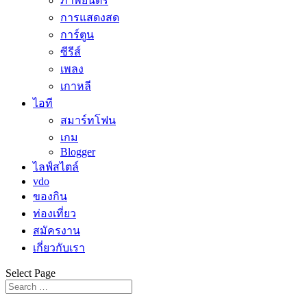
ภาพยนตร์
การแสดงสด
การ์ตูน
ซีรีส์
เพลง
เกาหลี
ไอที
สมาร์ทโฟน
เกม
Blogger
ไลฟ์สไตล์
vdo
ของกิน
ท่องเที่ยว
สมัครงาน
เกี่ยวกับเรา
Select Page