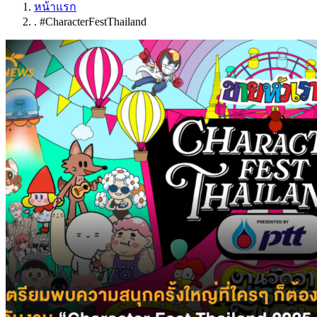
หน้าแรก
. #CharacterFestThailand