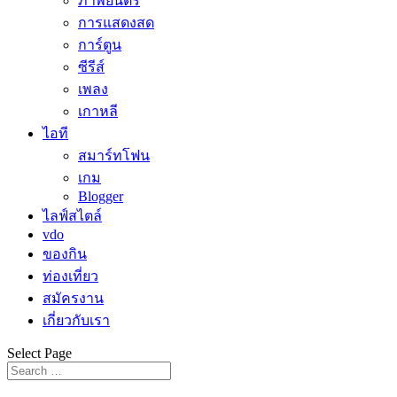
ภาพยนตร์
การแสดงสด
การ์ตูน
ซีรีส์
เพลง
เกาหลี
ไอที
สมาร์ทโฟน
เกม
Blogger
ไลฟ์สไตล์
vdo
ของกิน
ท่องเที่ยว
สมัครงาน
เกี่ยวกับเรา
Select Page