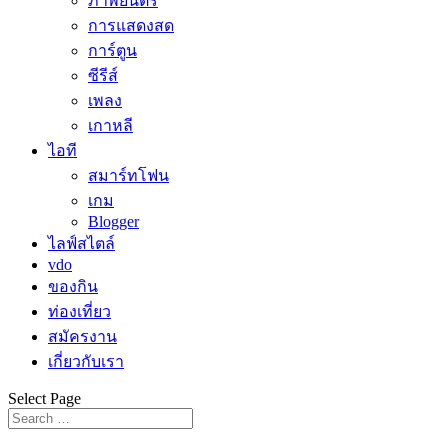
ภาพยนตร์
การแสดงสด
การ์ตูน
ซีรีส์
เพลง
เกาหลี
ไอที
สมาร์ทโฟน
เกม
Blogger
ไลฟ์สไตล์
vdo
ของกิน
ท่องเที่ยว
สมัครงาน
เกี่ยวกับเรา
Select Page