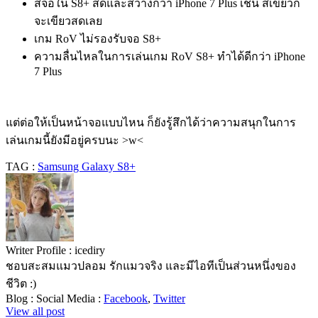
สีจอใน S8+ สดและสว่างกว่า iPhone 7 Plus เช่น สีเขียวก็
จะเขียวสดเลย
เกม RoV ไม่รองรับจอ S8+
ความลื่นไหลในการเล่นเกม RoV S8+ ทำได้ดีกว่า iPhone
7 Plus
แต่ต่อให้เป็นหน้าจอแบบไหน ก็ยังรู้สึกได้ว่าความสนุกในการ
เล่นเกมนี้ยังมีอยู่ครบนะ >w<
TAG :
Samsung Galaxy S8+
Writer Profile :
icediry
ชอบสะสมแมวปลอม รักแมวจริง และมีไอทีเป็นส่วนหนึ่งของ
ชีวิต :)
Blog :
Social Media :
Facebook
,
Twitter
View all post