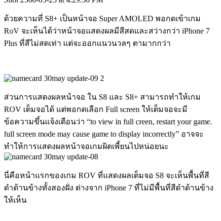
ด้วยความที่ S8+ เป็นหน้าจอ Super AMOLED พอกดเข้าเกม
RoV จะเห็นได้ว่าหน้าจอแสดงผลมีสีสดและสว่างกว่า iPhone 7
Plus ที่สีไม่สดเท่า แต่จะออกแนวนวลๆ ตามากกว่า
ส่วนการแสดงผลหน้าจอ ใน S8 และ S8+ สามารถทำให้เกม
ROV เต็มจอได้ แต่พอกดเลือก Full screen ให้เต็มจอจะมี
ข้อความขึ้นแจ้งเตือนว่า “to view in full creen, restart your game.
full screen mode may cause game to display incorrectly” อาจจะ
ทำให้การแสดงผลหน้าจอเกมผิดเพี้ยนไปหน่อยนะ
นี่คือหน้าแรกของเกม ROV ที่แสดงผลเต็มจอ S8 จะเห็นพื้นที่สี
ดำด้านข้างทั้งสองฝั่ง ต่างจาก iPhone 7 ที่ไม่มีพื้นที่สีดำด้านข้าง
ให้เห็น