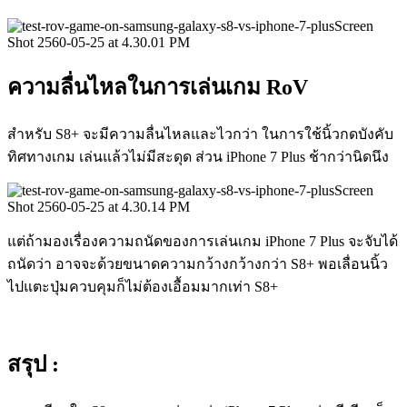
ความลื่นไหลในการเล่นเกม RoV
สำหรับ S8+ จะมีความลื่นไหลและไวกว่า ในการใช้นิ้วกดบังคับ
ทิศทางเกม เล่นแล้วไม่มีสะดุด ส่วน iPhone 7 Plus ช้ากว่านิดนึง
แต่ถ้ามองเรื่องความถนัดของการเล่นเกม iPhone 7 Plus จะจับได้
ถนัดว่า อาจจะด้วยขนาดความกว้างกว้างกว่า S8+ พอเลื่อนนิ้ว
ไปแตะปุ่มควบคุมก็ไม่ต้องเอื้อมมากเท่า S8+
สรุป :