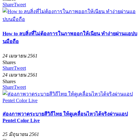
Share
Tweet
How to ลบสิ่งที่ไม่ต้องการในภาพออกให้เนียน ทำง่ายผ่านแอปบ
นมือถือ
24 เมษายน 2561
Shares
Share
Tweet
24 เมษายน 2561
Shares
Share
Tweet
ส่องภาพวาดระบายสีวิถีไทย ให้ดูเคลื่อนไหวได้จริงผ่านแอป
Pentel Color Live
25 มิถุนายน 2561