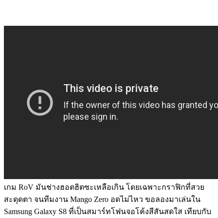
เกม RoV มันช่างฮอตฮิตซะเหลือเกิน โดยเฉพาะกราฟิกที่สวย
สะดุดตา จนทีมงาน Mango Zero อดไม่ไหว ขอลองมาเล่นใน
Samsung Galaxy S8 ที่เป็นสมาร์ทโฟนจอโค้งสีสันสดใส เทียบกับ