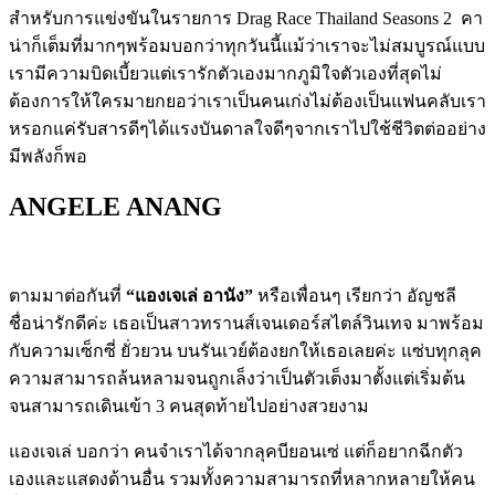
สำหรับการแข่งขันในรายการ
Drag Race Thailand Seasons 2
คา
น่าก็เต็มที่มากๆพร้อมบอกว่าทุกวันนี้แม้ว่าเราจะไม่สมบูรณ์แบบ
เรามีความบิดเบี้ยวแต่เรารักตัวเองมากภูมิใจตัวเองที่สุดไม่
ต้องการให้ใครมายกยอว่าเราเป็นคนเก่งไม่ต้องเป็นแฟนคลับเรา
หรอกแค่รับสารดีๆได้แรงบันดาลใจดีๆจากเราไปใช้ชีวิตต่ออย่าง
มีพลังก็พอ
ANGELE ANANG
ตามมาต่อกันที่
“
แองเจเล่ อานัง
”
หรือเพื่อนๆ เรียกว่า อัญชลี
ชื่อน่ารักดีค่ะ เธอเป็นสาวทรานส์เจนเดอร์สไตล์วินเทจ มาพร้อม
กับความเซ็กซี่ ยั่วยวน บนรันเวย์ต้องยกให้เธอเลยค่ะ แซ่บทุกลุค
ความสามารถล้นหลามจนถูกเล็งว่าเป็นตัวเต็งมาตั้งแต่เริ่มต้น
จนสามารถเดินเข้า
3
คนสุดท้ายไปอย่างสวยงาม
แองเจเล่ บอกว่า คนจำเราได้จากลุคบียอนเซ่ แต่ก็อยากฉีกตัว
เองและแสดงด้านอื่น รวมทั้งความสามารถที่หลากหลายให้คน