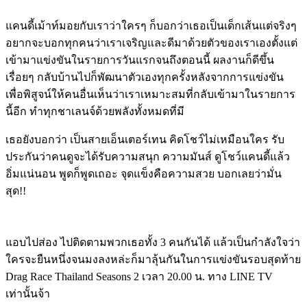
แคนดี้เม้าท์มอยกับเราว่าใครๆ ก็บอกว่าเธอเป็นเด็กเส้นแต่จริงๆ
อยากจะบอกทุกคนว่าเราเจริญและดีมาด้วยตัวของเราเองตั้งแต่
เข้ามาแข่งขันในรายการวันแรกจนถึงตอนนี้ ผลงานก็ดีขึ้น
เรื่อยๆ กลับบ้านไปก็พัฒนาตัวเองทุกครั้งหลังจากการแข่งขัน
เพื่อพิสูจน์ให้คนอื่นเห็นว่าเราเหมาะสมที่กลับเข้ามาในรายการ
นี้อีก ทำทุกชาเลนจ์ด้วยพลังทั้งหมดที่มี
เธอยังบอกว่า เป็นสายเอ็นเตอร์เทน คิดโชว์ไม่เหมือนใคร รับ
ประกันว่าคนดูจะได้รับความสนุก ความมันส์ ดูโชว์แคนดี้แล้ว
อิ่มแน่นอน พูดก็พูดเถอะ จุดแข็งคือความสวย บอกเลยว่ามั่น
สุด
!!
แอบไปส่อง ไปติดตามพวกเธอทั้ง
3
คนกันได้ แล้วเป็นกำลังใจว่า
ใครจะยืนหนึ่งจนมงลงหล่ะก็มาลุ้นกันในการแข่งขันรอบสุดท้าย
Drag Race Thailand Seasons 2
เวลา
20.00
น
.
ทาง
LINE TV
เท่านั้นจ้า