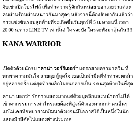
จับเข่าเปิดโปรไฟล์ เพื่อทำความรู้จักกันหน่อย บอกเลยว่าแต่ละ
คนผ่านร้อนผ่านหนาวกันมาสุดๆ หลังจากนี้ต้องจับตากันแล้วว่า
การแข่งขันรอบสุดท้ายที่จะเกิดขึ้นวันศุกร์ที่
5
เมษายนนี้ เวลา
20.00
น
.
ทาง
LINE TV
เท่านั้น
!
ใครจะปัง ใครจะพังมาลุ้นกัน
!!!!
KANA WARRIOR
เปิดตัวด้วยนักรบ
“
คาน่า วอร์ริเออร์
”
แดรกสายดราม่าควีน ที่
พกพาความมั่นใจ สายลุย สู้สุดใจ เธอเป็นม้ามืดที่ทำท่าจะตกม้า
อยู่หลายครั้ง แต่สุดท้ายผลิกโผจนกลายเป็น
3
คนสุดท้ายในที่สุด
คาน่า บอกว่า รักการแสดงมากแต่ด้วยบุคลิกและหน้าตาไม่ได้
เข้าตากรรมการเท่าไหร่เลยต้องพิสูจน์ตัวเองมากกว่าคนอื่นๆ
แต่ไม่เคยท้อพยายามพัฒนาตัวเงจนมีโอกาสได้เป็นหนึ่งในนัก
แสดงมิวสิคัลไปแสดงต่างประเทศ