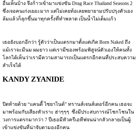
อื่นเห็นบ้าง จึงก้าวเข้ามาแข่งขัน
Drag Race Thailand Seasons 2
ซึ่งเจอคนเก่งเยอะมาก แต่ไม่เคยท้อเลยพยายามปรับปรุงตัวเอง
ล้มแล้วก็ลุกขึ้นมาทุกครั้งที่ทำพลาด เป็นน้ำไม่เต็มแก้ว
เธอยังบอกอีกว่า รู้ตัวว่าเป็นแดรกมาตั้งแต่เกิด
Born Naked
ถึง
แม้เราจะมีนม ผมยาว แต่เรามีของพร้อมพิสูจน์ตัวเองให้คนทั้ง
โลกได้เห็นว่าเรามีความสามารถเป็นแดรกอีกคนที่ประสบความ
สำเร็จได้
KANDY ZYANIDE
ปิดท้ายด้วย
“
แคนดี้ ไซยาไนด์
”
ทรานส์เจนส์เดอร์อีกคน เธอจะ
มาพร้อมกับเสียงหัวเราะ ฮ่าๆๆๆ
ซึ่งมีประสบการณ์โชกโชนใน
วงการแดรกมากว่า
7
ปีเธอมีหัวครีเอทีฟจนน่ากลัวกลายเป็นผู้
เข้าแข่งขันที่น่าจับตามองอีกคน