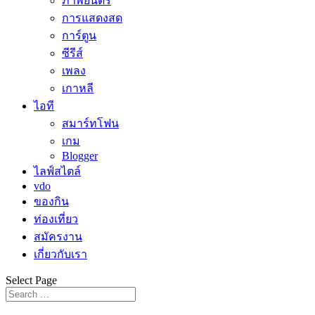
ภาพยนตร์
การแสดงสด
การ์ตูน
ซีรีส์
เพลง
เกาหลี
ไอที
สมาร์ทโฟน
เกม
Blogger
ไลฟ์สไตล์
vdo
ของกิน
ท่องเที่ยว
สมัครงาน
เกี่ยวกับเรา
Select Page