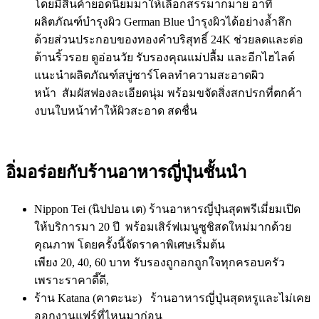
โดยมีสินค้ายอดนิยมมาให้เลื
อกสรรมากมาย อาทิ
ผลิตภัณฑ์บำรุงผิว
German Blue
บำรุงผิวได้อย่างล้ำลึก
ด้วยส่วนประกอบของทองคำบริสุทธิ์
24
K
ช่วยลดและต่อ
ต้านริ้วรอย ดูอ่อนวัย รับรองคุณแม่ปลื้ม และอีกไฮไลต์
แนะนำผลิตภัณฑ์สบู่
ชาร์โคลทำความสะอาดผิว
หน้า สัมผัสฟองละเอียดนุ่ม พร้อมขจัดสิ่งสกปรกที่ตกค้
า
งบนใบหน้าทำให้ผิวสะอาด สดชื่น
อิ่มอร่อยกับร้านอาหารญี่ปุ่นชั้นนำ
Nippon Tei
(นิปปอน เต)
ร้านอาหารญี่ปุ่นสุดพรีเมี่
ยมเปิด
ให้บริการมา 20 ปี พร้อมเสิร์ฟเมนูซูชิสดใหม่มากด้
วย
คุณภาพ โดยครั้งนี้จัดราคาพิเศษเริ่มต้
น
เพียง
20
,
40
,
60
บาท รับรองถูกอกถูกใจทุกครอบครั
ว
เพราะราคาดี๊ดี,
ร้าน
Katana
(คาตะนะ)
ร้านอาหารญี่ปุ่นสุดหรูและไม่
เคย
ออกงานแฟร์ที่ไหนมาก่อน