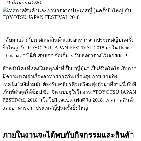
:
29 มิถุนายน 2561
กลับมาแล้วกับเทศกาลสินค้
าและอาหารจากประเทศญี่ปุ่นครั้
ง
ยิ่งใหญ่ กับ TOYOTSU JAPAN FESTIVAL 2018 มาในTheme
“Tanabata” ปีนี้พิเศษสุดๆ จัดเต็ม 3 วัน ลงตารางไว้เลยยยย !!
สำหรับใครที่หลงใหลทุกสิ่งที่
เป็น “ญี่ปุ่น” เป็นชีวิตจิตใจ เรียกว่า
มีความทรงจำเรื่
องอาหารการกิน เรื่องสุขภาพ รวมถึง
เทคโนโลยีล้ำสมัย ต้องรีบเคลียร์คิวเตรียมพุ่งตั
วมาที่งานนี้ กับอี
เว้นท์ล่าสุดให้ช็อป ชิม ชิล แบบจุใจในงาน
“TOYOTSU JAPAN
FESTIVAL
2018
”
(โตโยสึ เจแปน เฟสติวัล 2018)
เทศกาลสินค้
า
และอาหารจากประเทศญี่ปุ่นครั้
งยิ่งใหญ่
ภายในงานจะได้พบกับกิจกรรมและสินค้า