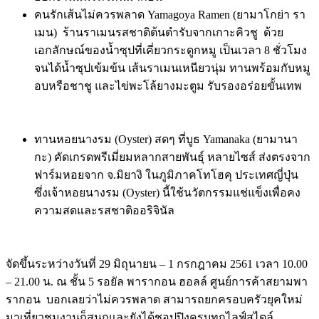
คนรักเส้นไม่ควรพลาด
Yamagoya Ramen
(ยามาโกย่า รา
เมน)
ร้านราเมนรสชาติต้นตำรั
บจากเกาะคิวชู ด้วย
เอกลักษณ์ของน้ำซุปที่เคี่
ยวกระดูกหมู เป็นเวลา 8 ชั่วโมง
จนได้น้ำซุปเข้มข้น เส้นราเมนเหนียวนุ่ม ทานพร้อมกับหมู
อบหรือชาชู และไข่พะโล้ยางมะตูม รับรองอร่อยขั้นเทพ
ทานหอยนางรม (
Oyster
)
สดๆ ที่บูธ
Yamanaka
(ยามานา
กะ)
คัดเกรดพรีเมี่ยม
หลากสายพันธุ์ หลายไซส์
ส่งตรงจาก
ฟาร์มหอยจาก จ.มิยางิ
ในภูมิภาคโทโฮคุ
ประเทศญี่ปุ่น
ซึ่งเจ้าหอยนางรม (
Oyster
) นี้ใช้นวัตกรรมแช่แข็งเพื่
อคง
ความสดและรสชาติออริจินัล
จัดขึ้นระหว่างวันที่
29
มิถุนายน
– 1
กรกฎาคม
2561
เวลา
10.00
– 21.00
น
.
ณ ชั้น
5
รอยัล พารากอน ฮอลล์ ศูนย์การค้าสยามพา
รากอน
บอกเลยว่าไม่ควรพลาด สามารถยกครอบครัวยุคใหม่
มาเที่ยวชมงานก็สนุกและยังได้ชอปปิงครบทุกไลฟ์สไตล์