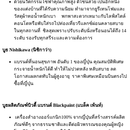
ด้วยนวัตกรรมโซฟาคุณภาพสูง ดีไซน์สวย เป็นอีกหนึ่ง
ของแต่งบ้านที่ได้
รับความนิยม ทำมาจากยูรีเทนโฟมและ
วัสดุผ้
าทอน้ำหนักเบา พกพาสะดวกเหมาะกับไลฟ์สไตล์
คอนโดหรือพับใส่รถไปท่องเที่
ยวรีแลกซ์ผ่อนคลายสบาย
ในทุ
กสถานที่ ชิลสุดเพราะปรับระดับนั่งหรื
อนอนได้ถึง 14
ระดับ รองรับทุกสรีระและความต้องการ
บูธ Nishikawa
(นิชิกาว่า)
แบรนด์ที่นอนสุขภาพ อันดับ 1 ของญี่ปุ่น คุณสมบัติพิเศษ
กระจายน้ำหนักได้
ดี ทำให้ไม่ปวดหลัง หลับสบาย ลด
โอกาสแผลกดทับในผู้สูงอายุ ราคาพิเศษเหมือนบินตรงไป
ซื้อที่
ญี่ปุ่น
บูธผลิตภัณฑ์บิวตี้
แบรนด์
Blackpaint
(แบล็ค เพ้นท์)
เครื่องสำอางออร์แกนิก100% จากญี่ปุ่นที่สร้างสรรค์ผลิต
ภั
ณฑ์ดีๆ จากธรรมชาติและดีต่อผิ
วพรรณของคุณผู้หญิง