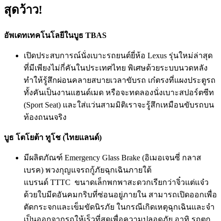
สุดว้าว!
อั
พเดทเทคโนโลยีในบูธ
TBAS
เปิดประสบการณ์นั่งเบาะรถยนต์ยี่
ห้อ
Lexus
รุ่นใหม่ล่าสุด
ที่มีเพียงไม่กี่
คันในประเทศไทย พิเศษด้วยระบบนวดหลัง
ทำให้รู้สึ
กผ่อนคลายสบายเวลาขับรถ เก๋ตรงที่แผงประตูรถ
ทั้งคันเป็
นงานแฮนด์เมด หรือจะทดลองนั่งเบาะสปอร์ตซีท
(
Sport Seat
) และใส่แว่นสามมิติเราจะรู้สึ
กเหมือนขับรถบน
ท้องถนนจริง
บูธ
โตโยต้า ทูโช (ไทยแลนด์)
มีผลิตภัณฑ์
Emergency Glass Brake
(อิเมอเจนซี่ กลาส
เบรค) พวงกุญแจรถกู้ภัยฉุกเฉินภายใต้
แบรนด์
TTTC
ขนาดเล็กพกพาสะดวกเรียกว่าจิ๋
วแต่แจ๋ว
ด้วยใบมีดอันคมกริบที่ซ่อนอยู่
ภายใน สามารถเปิดออกเพื่อ
ตั
ดกระจกและเข็มขัดนิรภัย ในกรณีเกิดเหตุฉุกเฉินและจำ
เป็
นออกจากรถให้เร็วที่สุดเพื่
อความปลอดภัย อาทิ รถตก