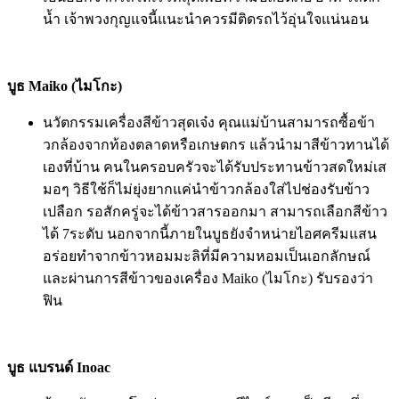
น้ำ เจ้าพวงกุญแจนี้แนะนำควรมีติ
ดรถไว้อุ่นใจแน่นอน
บูธ Maiko
(ไมโกะ)
นวัตกรรมเครื่องสีข้าวสุดเจ๋ง
คุณแม่บ้านสามารถซื้อข้า
วกล้
องจากท้องตลาดหรือเกษตกร แล้วนำมาสีข้าวทานได้
เองที่บ้าน คนในครอบครัวจะได้รับประทานข้
าวสดใหม่เส
มอๆ วิธีใช้ก็ไม่ยุ่งยากแค่นำข้
าวกล้องใส่ไปช่องรับข้าว
เปลือก รอสักครู่จะได้ข้าวสารออกมา สามารถเลือกสีข้าว
ได้
7
ระดับ นอกจากนี้ภายในบูธยังจำหน่
ายไอศครีมแสน
อร่อยทำจากข้
าวหอมมะลิที่มีความหอมเป็นเอกลั
กษณ์
และผ่านการสีข้าวของเครื่อง
Maiko
(ไมโกะ) รับรองว่า
ฟิน
บูธ
แบรนด์
Inoac