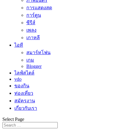
ภาพยนตร์
การแสดงสด
การ์ตูน
ซีรีส์
เพลง
เกาหลี
ไอที
สมาร์ทโฟน
เกม
Blogger
ไลฟ์สไตล์
vdo
ของกิน
ท่องเที่ยว
สมัครงาน
เกี่ยวกับเรา
Select Page