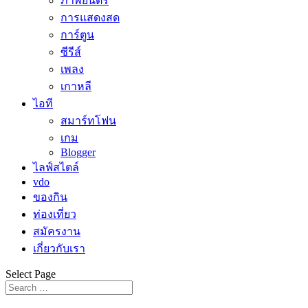
ภาพยนตร์
การแสดงสด
การ์ตูน
ซีรีส์
เพลง
เกาหลี
ไอที
สมาร์ทโฟน
เกม
Blogger
ไลฟ์สไตล์
vdo
ของกิน
ท่องเที่ยว
สมัครงาน
เกี่ยวกับเรา
Select Page