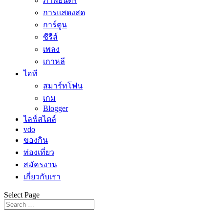
ภาพยนตร์
การแสดงสด
การ์ตูน
ซีรีส์
เพลง
เกาหลี
ไอที
สมาร์ทโฟน
เกม
Blogger
ไลฟ์สไตล์
vdo
ของกิน
ท่องเที่ยว
สมัครงาน
เกี่ยวกับเรา
Select Page