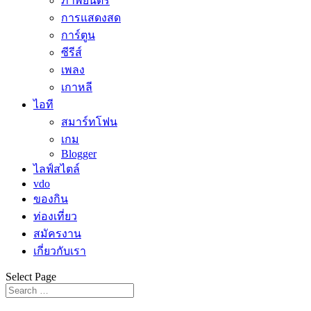
ภาพยนตร์
การแสดงสด
การ์ตูน
ซีรีส์
เพลง
เกาหลี
ไอที
สมาร์ทโฟน
เกม
Blogger
ไลฟ์สไตล์
vdo
ของกิน
ท่องเที่ยว
สมัครงาน
เกี่ยวกับเรา
Select Page