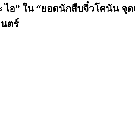
ะ ไอ” ใน “ยอดนักสืบจิ๋วโคนัน จุ
ยนตร์