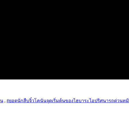
ัน
,
#ยอดนักสืบจิ๋วโคนันจุดเริ่มต้นของไฮบาระไอปริศนารถด่วนทม