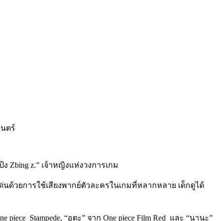
ป้ง
Zbing z.”
เจ้าหญิงแห่งวงการเกม
่นด้วยการใช้เสียงพากย์ตัวละครในเกมที่หลากหลาย เด็กดูได้
ne piece
Stampede, “
อูตะ
”
จาก
One piece Film Red
และ
“
นานะ
”