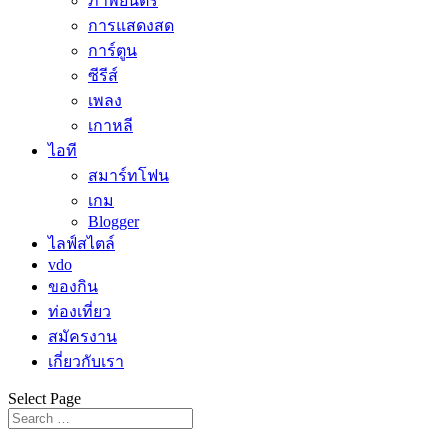
ภาพยนตร์
การแสดงสด
การ์ตูน
ซีรีส์
เพลง
เกาหลี
ไอที
สมาร์ทโฟน
เกม
Blogger
ไลฟ์สไตล์
vdo
ของกิน
ท่องเที่ยว
สมัครงาน
เกี่ยวกับเรา
Select Page