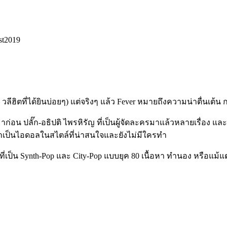
st2019
ลีฮิตที่ได้ยินบ่อยๆ) แต่จริงๆ แล้ว Fever หมายถึงความน่าตื่นเต้น
มาก่อน ปลั๊ก-อธิปติ ไพรหิรัญ ที่เป็นผู้จัดละครมาแล้วหลา
ยเรื่อง แล
่าเป็นไอดอลในสไตล์ที่น่าสนใจและยังไม่มีใครทำ
่เป็น Synth-Pop และ City-Pop แบบยุค 80 เนื้อหา ทำนอง หรือแม้แต