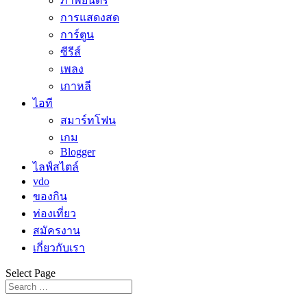
ภาพยนตร์
การแสดงสด
การ์ตูน
ซีรีส์
เพลง
เกาหลี
ไอที
สมาร์ทโฟน
เกม
Blogger
ไลฟ์สไตล์
vdo
ของกิน
ท่องเที่ยว
สมัครงาน
เกี่ยวกับเรา
Select Page