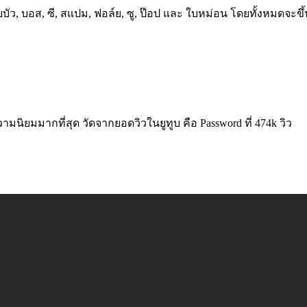
บบัว, บอส, ซี, สแปม, ฟอล์ย, ซู, ป๊อป และ ใบหม่อน โดยทั้งหมดจะขึ้
วามนิยมมากที่สุด วัดจากยอดวิวในยูทูบ คือ Password ที่ 474k วิว