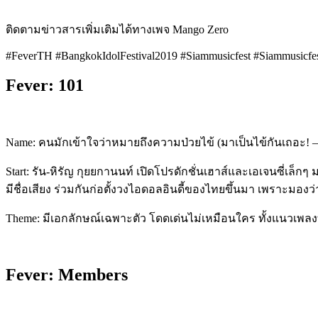
ติดตามข่าวสารเพิ่มเติมได้ทางเพจ Mango Zero
#FeverTH #BangkokIdolFestival2019 #Siammusicfest #Siammusicfe
Fever: 101
Name: คนมักเข้าใจว่าหมายถึงความป่วยไข้ (มาเป็นไข้กันเถอะ! – ว
Start: รัน-หิรัญ กุยยกานนท์ เปิดโปรดักชั่นเฮาส์และเอเจ
นซี่เล็กๆ 
มีชื่อเสียง
ร่วมกันก่อตั้งวงไอดอล
อินดี้ของไทยขึ้นมา เพราะมองว
Theme: มีเอกลักษณ์เฉพาะตัว โดดเด่นไม่เหมือนใคร ทั้งแนวเพลงที
Fever: Members