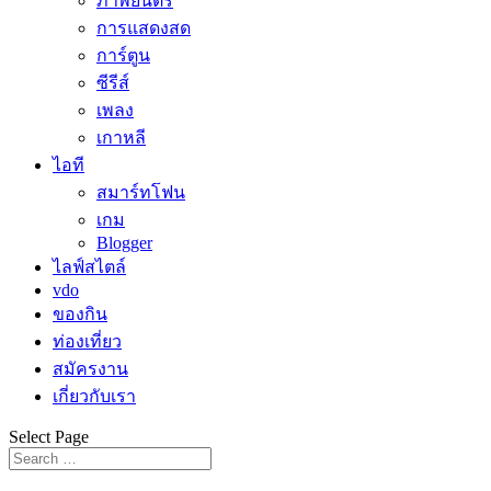
ภาพยนตร์
การแสดงสด
การ์ตูน
ซีรีส์
เพลง
เกาหลี
ไอที
สมาร์ทโฟน
เกม
Blogger
ไลฟ์สไตล์
vdo
ของกิน
ท่องเที่ยว
สมัครงาน
เกี่ยวกับเรา
Select Page