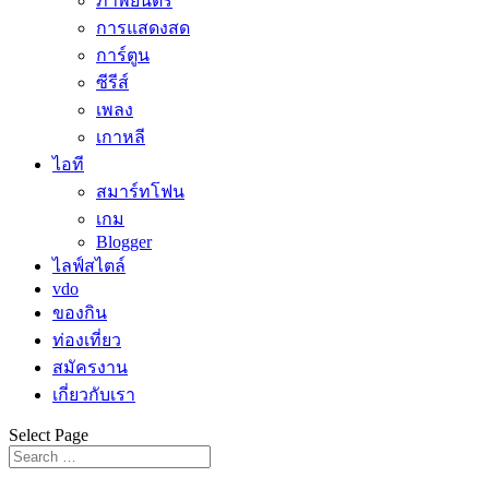
ภาพยนตร์
การแสดงสด
การ์ตูน
ซีรีส์
เพลง
เกาหลี
ไอที
สมาร์ทโฟน
เกม
Blogger
ไลฟ์สไตล์
vdo
ของกิน
ท่องเที่ยว
สมัครงาน
เกี่ยวกับเรา
Select Page