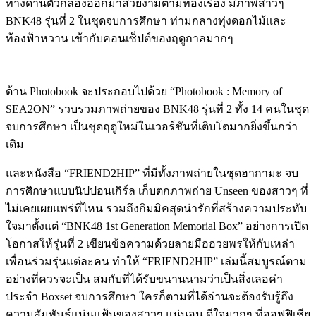
ทางด้านตัวกล่องออกมาสวยงามตามท้องเรื่อง มีภาพสาวๆ
BNK48 รุ่นที่ 2 ในชุดจบการศึกษา ท่ามกลางทุ่งดอกไม้และ
ท้องฟ้าหวาน เข้ากับคอนเซ็ปต์ของฤดูกาลมากๆ
ด้าน Photobook จะประกอบไปด้วย “Photobook : Memory of
SEA2ON” รวบรวมภาพถ่ายของ BNK48 รุ่นที่ 2 ทั้ง 14 คนในชุด
จบการศึกษา เป็นชุดฤดูใหม่ในเวอร์ชันที่เติบโตมากยิ่งขึ้นกว่า
เดิม
และหนังสือ “FRIEND2HIP” ที่มีทั้งภาพถ่ายในชุดฮากามะ จบ
การศึกษาแบบนิปปอนเกิร์ล เก็บตกภาพถ่าย Unseen ของสาวๆ ที่
ไม่เคยเผยแพร่ที่ไหน รวมถึงกิมมิคสุดน่ารักที่สร้างความประทับ
ใจมาตั้งแต่ “BNK48 1st Generation Memorial Box” อย่างการเปิด
โอกาสให้รุ่นที่ 2 เขียนข้อความด้วยลายมืออวยพรให้กับเหล่า
เพื่อนร่วมรุ่นแต่ละคน ทำให้ “FRIEND2HIP” เล่มนี้สมบูรณ์ตาม
อย่างที่ควรจะเป็น สมกับที่ได้รับขนานนามว่าเป็นสิ่งเลอค่า
ประจำ Boxset จบการศึกษา ใครก็ตามที่ได้อ่านจะต้องรับรู้ถึง
ความสัมพันธ์แน่นแฟ้นของสาวๆ แน่นอน ดีใจมากๆ ที่ออฟฟิเชีย