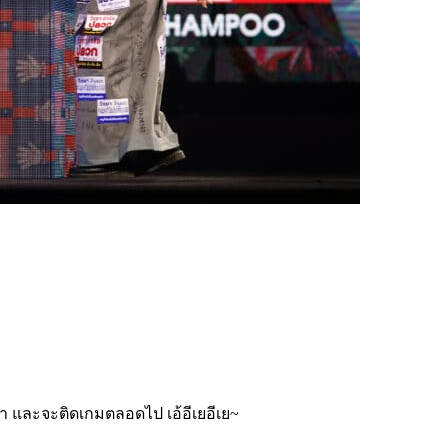
ลา และจะติดเกมตลอดไป เอ้อีเยอีเย~