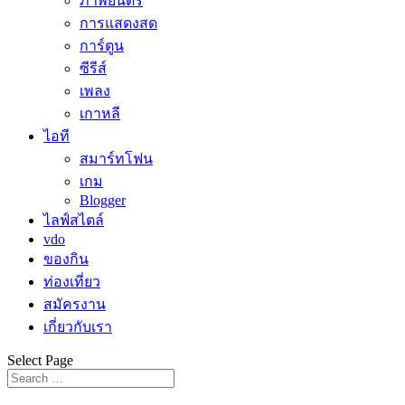
ภาพยนตร์
การแสดงสด
การ์ตูน
ซีรีส์
เพลง
เกาหลี
ไอที
สมาร์ทโฟน
เกม
Blogger
ไลฟ์สไตล์
vdo
ของกิน
ท่องเที่ยว
สมัครงาน
เกี่ยวกับเรา
Select Page