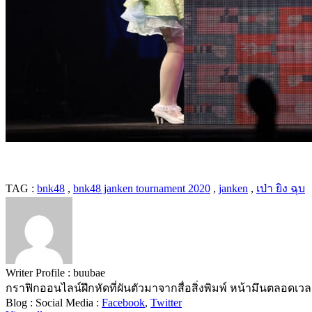
TAG :
bnk48
,
bnk48 janken tournament 2020
,
janken
,
เป่า ยิง ฉุบ
Writer Profile :
buubae
กราฟิกออนไลน์ฝึกหัดที่ผันตัวมาจากสื่อสิ่งพิมพ์ หน้ามึนตลอดเว
Blog :
Social Media :
Facebook
,
Twitter