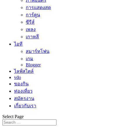
ภาพยนตร์
การแสดงสด
การ์ตูน
ซีรีส์
เพลง
เกาหลี
ไอที
สมาร์ทโฟน
เกม
Blogger
ไลฟ์สไตล์
vdo
ของกิน
ท่องเที่ยว
สมัครงาน
เกี่ยวกับเรา
Select Page