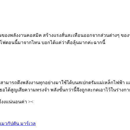
นของพลั
งงานคอสมิค สร้างแรงสั่นสะเทือนออกจากส่
วนต่างๆ ของ
โฟตอนนี้มาจากไหน บอกได้แค่ว่าคือลุ้นมากค่ะฉากนี้
ธอสามารถดึ
งพลังงานทุกอย่างมาใช้ได้
บนสเปกตรัมแม่เหล็กไฟฟ้า แล
อได้สูญเสี
ยความทรงจำ พลังขั้นกว่านี้จึงถู
กสะกดเอาไว้ในร่างก
่มีงงแน่นอนค่า ><
แมวกัปตัน มาร์เวล