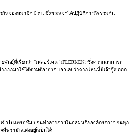
ตัวกันของสมาชิก
6
คน ซึ่งพวกเขาได้ปฏิบัติภารกิจร่
วมกัน
พันธุ์ที่เรียกว่า
“
เฟลอร์เคน
” (FLERKEN) ซึ่ง
ความสามารถ
วนำออกมาใช้ได้
ตามต้องการ บอกเลยว่าฉากไหนที่มีเจ้ากู๊ส ออก
เข้าไปแทรกซึม บ่อนทำลายภายในกลุ่มหรือองค์
กรต่างๆ จนทุก
จมี
พวกมันแฝงอยู่ก็เป็นได้