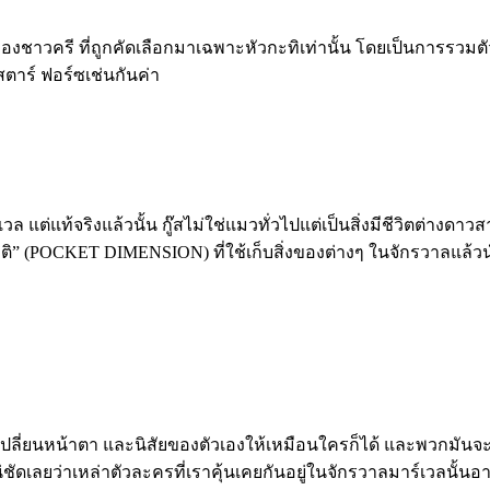
องชาวครี ที่ถูกคัดเลือกมาเฉพาะหัวกะทิ
เท่านั้น โดยเป็นการรวม
ตาร์ ฟอร์ซเช่นกันค่า
วล แต่แท้จริงแล้วนั้น กู๊สไม่ใช่แมวทั่
วไปแต่เป็นสิ่งมีชีวิตต่
างดาวสาย
ติ
” (POCKET DIMENSION)
ที่ใช้เก็บสิ่งของต่างๆ ในจักรวาลแล้
ปลี่ยนหน้าตา และนิสัยของตัวเองให้เหมื
อนใครก็ได้ และพวกมันจะ
่ชัดเลยว่
าเหล่าตัวละครที่เราคุ้นเคยกั
นอยู่ในจักรวาลมาร์เวลนั้นอา