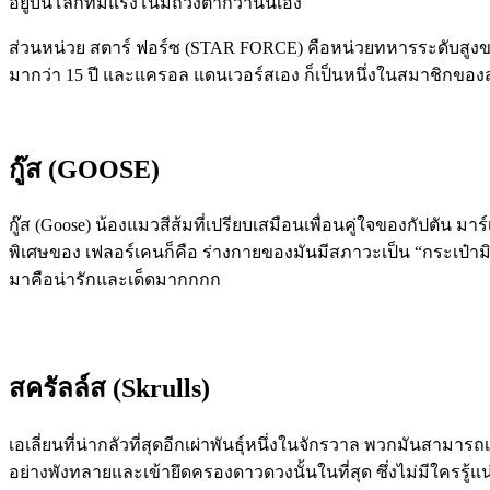
อยู่บนโลกที่
มีแรงโน้มถ่วงต่ำกว่านั่นเอง
ส่วนหน่วย สตาร์ ฟอร์ซ
(STAR FORCE)
คือหน่วยทหารระดับสูงข
มากว่า
15
ปี และแครอล แดนเวอร์สเอง ก็เป็นหนึ่งในสมาชิ
กของส
กู๊ส
(GOOSE)
กู๊ส (
Goose) น้อง
แมวสีส้มที่เปรียบเสมือนเพื่
อนคู่ใจของ
กัปตัน
มาร์เ
พิเศษของ
เฟลอร์เคนก็คือ ร่างกายของมันมีสภาวะเป็น
“
กระเป๋ามิ
มาคือน่ารักและเด็ดมากกกก
สครัลล์ส
(Skrulls)
เอเลี่ยนที่น่ากลัวที่สุดอีกเผ่
าพันธุ์หนึ่งในจักรวาล พวกมันสามารถเ
อย่างพังทลายและเข้ายึ
ดครองดาวดวงนั้นในที่สุด ซึ่งไม่มีใครรู้แน