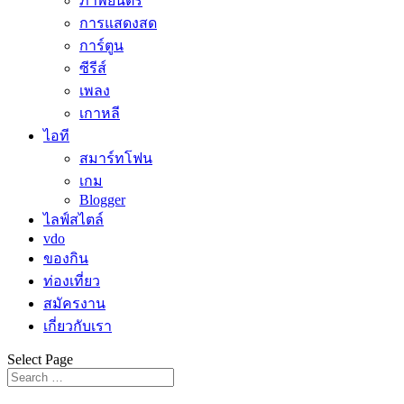
ภาพยนตร์
การแสดงสด
การ์ตูน
ซีรีส์
เพลง
เกาหลี
ไอที
สมาร์ทโฟน
เกม
Blogger
ไลฟ์สไตล์
vdo
ของกิน
ท่องเที่ยว
สมัครงาน
เกี่ยวกับเรา
Select Page