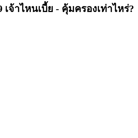
จ้าไหนเบี้ย - คุ้มครองเท่าไหร่?