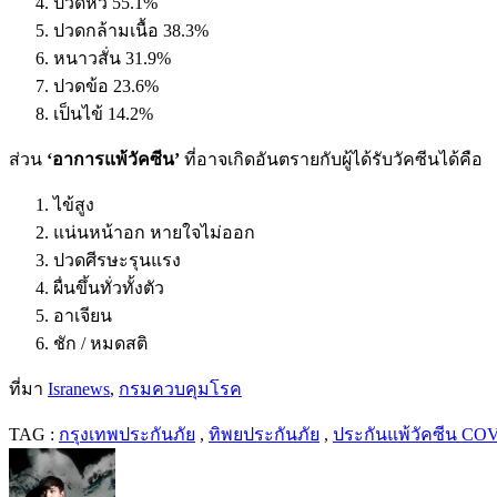
ปวดหัว
55.1%
ปวดกล้ามเนื้อ
38.3%
หนาวสั่น
31.9%
ปวดข้อ
23.6%
เป็นไข้
14.2%
ส่วน
‘
อาการแพ้วัคซีน
’
ที่อาจเกิดอันตรายกับผู้ได้รับวัคซีนได้คือ
ไข้สูง
แน่นหน้าอก หายใจไม่ออก
ปวดศีรษะรุนแรง
ผื่นขึ้นทั่วทั้งตัว
อาเจียน
ชัก
/
หมดสติ
ที่มา
Isranews
,
กรมควบคุมโรค
TAG :
กรุงเทพประกันภัย
,
ทิพยประกันภัย
,
ประกันแพ้วัคซีน CO