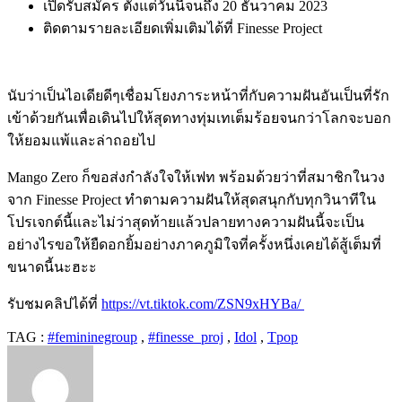
เปิดรับสมัคร ตั้งแต่วันนี้จนถึง
20
ธันวาคม
2023
ติดตามรายละเอียดเพิ่มเติมได้ที่
Finesse Project
นับว่าเป็นไอเดียดีๆเชื่อมโยงภาระหน้าที่กับความฝันอันเป็นที่รัก
เข้าด้วยกันเพื่อเดินไปให้สุดทางทุ่มเทเต็มร้อยจนกว่าโลกจะบอก
ให้ยอมแพ้และล่าถอยไป
Mango Zero
ก็ขอส่งกำลังใจให้เฟท พร้อมด้วยว่าที่สมาชิกในวง
จาก
Finesse Project
ทำตามความฝันให้สุดสนุกกับทุกวินาทีใน
โปรเจกต์นี้และไม่ว่าสุดท้ายแล้วปลายทางความฝันนี้จะเป็น
อย่างไรขอให้ยืดอกยิ้มอย่างภาคภูมิใจที่ครั้งหนึ่งเคยได้สู้เต็มที่
ขนาดนี้นะฮะะ
รับชมคลิปได้ที่
https://vt.tiktok.com/ZSN9xHYBa/
TAG :
#femininegroup
,
#finesse_proj
,
Idol
,
Tpop