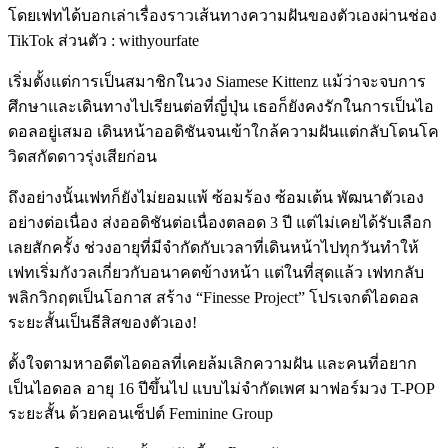
โดยเฟทได้บอกเล่าเรื่องราวเส้นทางความฝันของตัวเองผ่านช่อง
TikTok
ส่วนตัว
: withyourfate
เริ่มตั้งแต่การเป็นสมาชิกในวง Siamese Kittenz แม้ว่าจะจบการ
ศึกษาและเดินทางไปเรียนต่อที่ญี่ปุ่น เธอก็ยังคงรักในการเป็นไอ
ดอลอยู่เสมอ เดินหน้าออดิชันจนเข้าใกล้ความฝันแต่กลับโดนโค
วิดสกัดดาวรุ่งเสียก่อน
ถึงอย่างนั้นเฟทก็ยังไม่ยอมแพ้ ซ้อมร้อง ซ้อมเต้น พัฒนาตัวเอง
อย่างต่อเนื่อง ส่งออดิชันต่อเนื่องตลอด
3
ปี แต่ไม่เคยได้รับเลือก
เลยสักครั้ง ช่วงอายุที่มีจำกัดกับเวลาที่เดินหน้าไปทุกวันทำให้
เฟทเริ่มกังวลเกี่ยวกับอนาคตข้างหน้า แต่ในที่สุดแล้ว เฟทกลับ
พลิกวิกฤตเป็นโอกาส สร้าง
“Finesse Project”
โปรเจกต์ไอดอล
ระยะสั้นเป็นธีสิสของตัวเอง
!
ตั้งใจตามหาอดีตไอดอลที่เคยล้มเลิกความฝัน และคนที่อยาก
เป็นไอดอล อายุ
16
ปีขึ้นไป แบบไม่จำกัดเพศ มาฟอร์มวง
T-POP
ระยะสั้น ด้วยคอนเซ็ปต์
Feminine Group