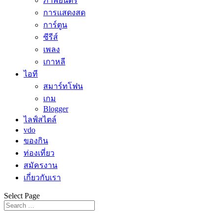
ภาพยนตร์
การแสดงสด
การ์ตูน
ซีรีส์
เพลง
เกาหลี
ไอที
สมาร์ทโฟน
เกม
Blogger
ไลฟ์สไตล์
vdo
ของกิน
ท่องเที่ยว
สมัครงาน
เกี่ยวกับเรา
Select Page