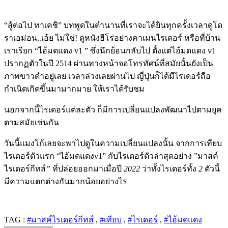
“สู้ต่อไป ทาเคชิ” บทพูดในตำนานที่เราจะได้ยินทุกครั้งเวลาดูโด
ราเอม่อน..เอ้ย ไม่ใช่! ดูหนังฮีโร่อย่างคาเมนไรเดอร์ หรือที่บ้าน
เราเรียก “ไอ้มดแดง v1 ” ซึ่งนึกย้อนกลับไป ตั้งแต่ไอ้มดแดง v1
ปรากฏตัวในปี 2514 ผ่านทางหน้าจอโทรทัศน์ที่สมัยนั้นยังเป็น
ภาพขาวดำอยู่เลย เวลาล่วงเลยผ่านไป ญี่ปุ่นก็ได้มีไรเดอร์ถือ
กำเนิดเกิดขึ้นมามากมาย ให้เราได้รับชม
นอกจากนี้ไรเดอร์แต่ละตัว ก็มีการเปลี่ยนแปลงพัฒนาไปตามยุค
ตามสมัยเช่นกัน
วันนี้แมงโก้เลยจะพาไปดูในความเปลี่ยนแปลงนั้น จากการเทียบ
ไรเดอร์ตัวแรก
“
ไอ้มดแดง
v1”
กับไรเดอร์ตัวล่าสุดอย่าง
”
มาสค์
ไรเดอร์กีทส์
”
ที่ปล่อยออกมาเมื่อปี
2022
ว่าทั้งไรเดอร์ทั้ง
2
ตัวนี้
มีความแตกต่างกันมากน้อยอย่างไร
TAG :
#มาสค์ไรเดอร์กีทส์
,
#เทียบ
,
#ไรเดอร์
,
#ไอ้มดแดง