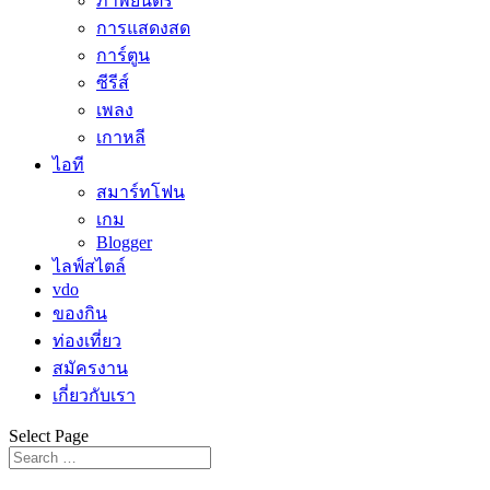
ภาพยนตร์
การแสดงสด
การ์ตูน
ซีรีส์
เพลง
เกาหลี
ไอที
สมาร์ทโฟน
เกม
Blogger
ไลฟ์สไตล์
vdo
ของกิน
ท่องเที่ยว
สมัครงาน
เกี่ยวกับเรา
Select Page