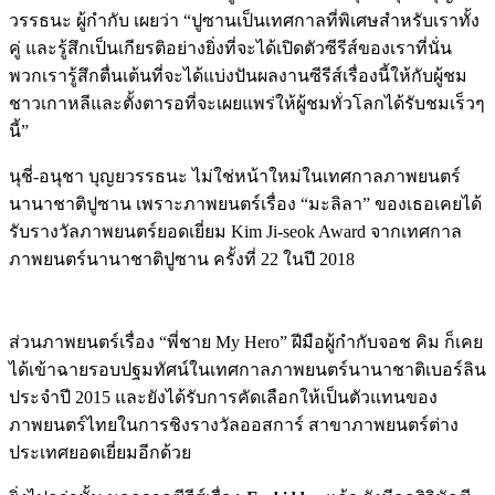
วรรธนะ ผู้กำกับ เผยว่า “ปูซานเป็นเทศกาลที่พิเศษสำหรับเราทั้ง
คู่ และรู้สึกเป็นเกียรติอย่างยิ่งที่จะได้เปิดตัวซีรีส์ของเราที่นั่น
พวกเรารู้สึกตื่นเต้นที่จะได้แบ่งปันผลงานซีรีส์เรื่องนี้ให้กับผู้ชม
ชาวเกาหลีและตั้งตารอที่จะเผยแพร่ให้ผู้ชมทั่วโลกได้รับชมเร็วๆ
นี้”
นุชี่-อนุชา บุญยวรรธนะ ไม่ใช่หน้าใหม่ในเทศกาลภาพยนตร์
นานาชาติปูซาน เพราะภาพยนตร์เรื่อง “มะลิลา” ของเธอเคยได้
รับรางวัลภาพยนตร์ยอดเยี่ยม Kim Ji-seok Award จากเทศกาล
ภาพยนตร์นานาชาติปูซาน ครั้งที่ 22 ในปี 2018
ส่วนภาพยนตร์เรื่อง “พี่ชาย My Hero” ฝีมือผู้กำกับจอช คิม ก็เคย
ได้เข้าฉายรอบปฐมทัศน์ในเทศกาลภาพยนตร์นานาชาติเบอร์ลิน
ประจำปี 2015 และยังได้รับการคัดเลือกให้เป็นตัวแทนของ
ภาพยนตร์ไทยในการชิงรางวัลออสการ์ สาขาภาพยนตร์ต่าง
ประเทศยอดเยี่ยมอีกด้วย