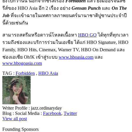
ยิ่งไปกว่านั้น นอกจากซีรีส์เรื่อง
Forbidden
แล้ว ยังมีออริจินัลซี
รีส์ของ HBO Asia อีก 2 เรื่อง อย่าง
Gensan Punch
และ
On The
Job
ที่จะเข้าฉายในเทศกาลภาพยนตร์นานาชาติปูซานประจำปี
นี้ด้วยเช่นกัน
สามารถสตรีมหรือดาวน์โหลดเนื้อหา
HBO GO
ได้ทุกที่ทุกเวลา
รวมถึงช่องและบริการร่วมในเอเชีย ได้แก่ HBO Signature, HBO
Family, HBO Hits, Cinemax, Warner TV, HBO On Demand และ
ช่องเอเชีย Oh!K เข้าสู่ระบบ
www.hboasia.com
และ
www.hbogoasia.com
TAG :
Forbidden
,
HBO Asia
Writer Profile :
jazz.ordinaryday
Blog :
Social Media :
Facebook
,
Twitter
View all post
Founding Sponsors