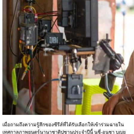
เมื่อถามถึงความรู้สึกของซีรีส์ที่ได้รับเลือกให้เข้าร่วมฉายใน
เทศกาลภาพยนตร์นานาชาติปูซานประจำปีนี้ นุชี่-อนุชา บุญย