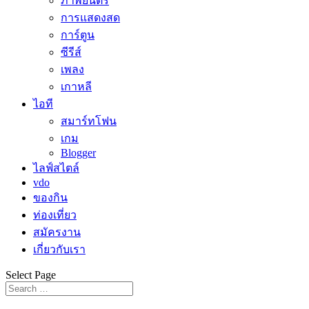
ภาพยนตร์
การแสดงสด
การ์ตูน
ซีรีส์
เพลง
เกาหลี
ไอที
สมาร์ทโฟน
เกม
Blogger
ไลฟ์สไตล์
vdo
ของกิน
ท่องเที่ยว
สมัครงาน
เกี่ยวกับเรา
Select Page