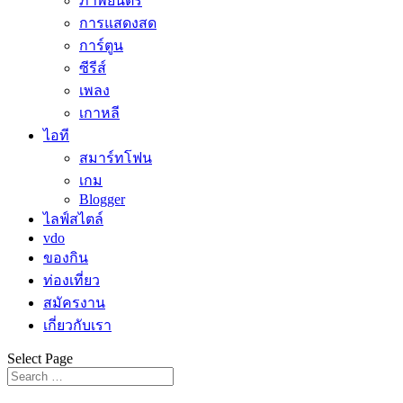
ภาพยนตร์
การแสดงสด
การ์ตูน
ซีรีส์
เพลง
เกาหลี
ไอที
สมาร์ทโฟน
เกม
Blogger
ไลฟ์สไตล์
vdo
ของกิน
ท่องเที่ยว
สมัครงาน
เกี่ยวกับเรา
Select Page