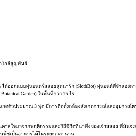
า ได้ออกแบบหุ่นยนตร์สลอธสุดน่ารัก (SlothBot) หุ่นยนต์ที่จำลองการ
nical Garden) ในพื้นที่กว่า 75 ไร่
มิติ ขนาดตัวประมาณ 3 ฟุต มีการติดตั้งกล้องสังเกตการณ์และอุปกร
าลใจมาจากพฤติกรรมและวิถีชีวิตที่น่าทึ่งของเจ้าสลอธ ที่มันจะเคลื่
ละกินพืชเป็นอาหารได้ในระยะเวลานาน