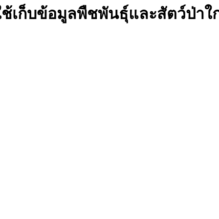
เก็บข้อมูลพืชพันธุ์และสัตว์ป่าใก