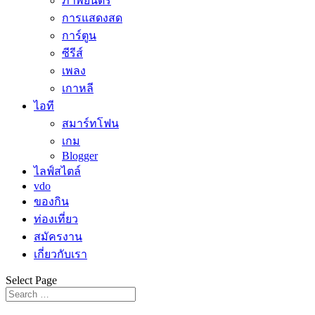
ภาพยนตร์
การแสดงสด
การ์ตูน
ซีรีส์
เพลง
เกาหลี
ไอที
สมาร์ทโฟน
เกม
Blogger
ไลฟ์สไตล์
vdo
ของกิน
ท่องเที่ยว
สมัครงาน
เกี่ยวกับเรา
Select Page