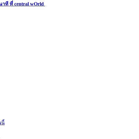
นาที ที่ central wOrld