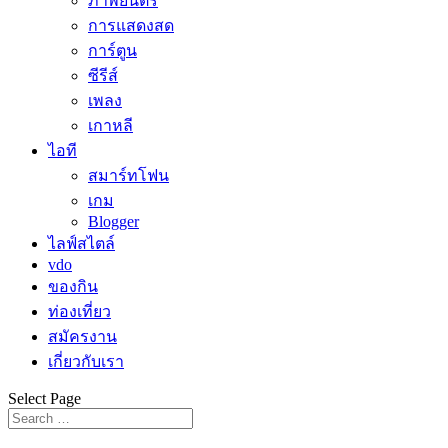
ภาพยนตร์
การแสดงสด
การ์ตูน
ซีรีส์
เพลง
เกาหลี
ไอที
สมาร์ทโฟน
เกม
Blogger
ไลฟ์สไตล์
vdo
ของกิน
ท่องเที่ยว
สมัครงาน
เกี่ยวกับเรา
Select Page