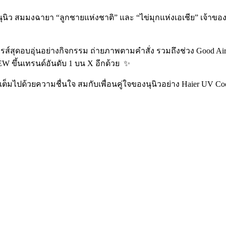
นิว สมมงฉายา “ลูกชายแห่งชาติ” และ “ไข่มุกแห่งเอเชีย” เจ้าขอ
ส์สุดอบอุ่นอย่างกิจกรรม ถ่ายภาพตามคำสั่ง รวมถึงช่วง Good Air
EW ขึ้นเทรนด์อันดับ 1 บน X อีกด้วย
✨
็มไปด้วยความชื่นใจ สมกับเพื่อนคู่ใจของนุนิวอย่าง Haier UV Cool