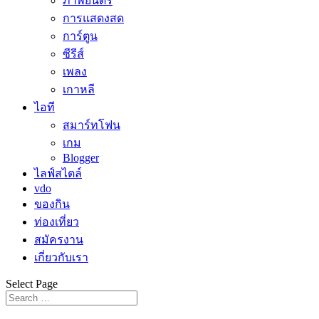
ภาพยนตร์
การแสดงสด
การ์ตูน
ซีรีส์
เพลง
เกาหลี
ไอที
สมาร์ทโฟน
เกม
Blogger
ไลฟ์สไตล์
vdo
ของกิน
ท่องเที่ยว
สมัครงาน
เกี่ยวกับเรา
Select Page