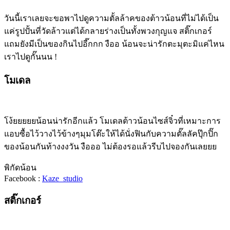
วันนี้เราเลยจะขอพาไปดูความตั้ลล้าคของต้าวน้อนที่ไม่ได้เป็น
แค่รูปปั้นที่วัดล้าวแต่ได้กลายร่างเป็นทั้งพวงกุญแจ สติ๊กเกอร์
แถมยังมีเป็นของกินไปอี๊กกก งืออ น้อนจะน่ารักตะมุตะมิแค่ไหน
เราไปดูกั๊นนน !
โมเดล
โง้ยยยยยน้อนน่ารักอีกแล้ว โมเดลต้าวน้อนไซส์จิ๋วที่เหมาะการ
แอบซื้อไว้วางไว้ข้างๆมุมโต๊ะให้ได้นั่งฟินกับความตั๊ลลัคปุ๊กปิ๊ก
ของน้อนกันท้างงงวัน งือออ ไม่ต้องรอแล้วรีบไปจองกันเลยยย
พิกัดน้อน
Facebook :
Kaze_studio
สติ๊กเกอร์