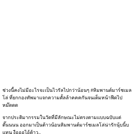
ช่วงนี้คงไม่มีอะไรจะเป็นไวรัลไปกว่าน้อนๆ #หิมพานต์มาร์ชเมล
โล่ ที่ยกกองทัพมาแจกความตั้ลล้าคคคกันจนเต็มหน้าฟีดไป
หม๊ดดด
จากประติมากรรมในวัดที่มีลักษณะไม่ตรงตามแบบฉบับแต่
ดั๊นนนน ออกมาเป็นต้าวน้อนหิมพานต์มาร์ชเมลโล่น่ารักนุ้บนิ้บ
แทน งือออไอ้ต้าว..