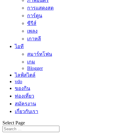
ภาพยนตร์
การแสดงสด
การ์ตูน
ซีรีส์
เพลง
เกาหลี
ไอที
สมาร์ทโฟน
เกม
Blogger
ไลฟ์สไตล์
vdo
ของกิน
ท่องเที่ยว
สมัครงาน
เกี่ยวกับเรา
Select Page