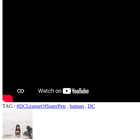
TAG :
#DCLeagueOfSuperPets
,
batman
,
DC