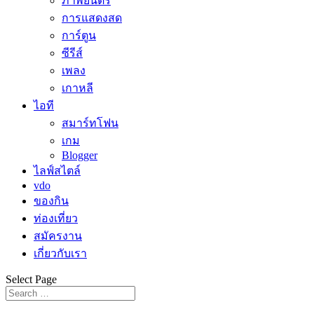
ภาพยนตร์
การแสดงสด
การ์ตูน
ซีรีส์
เพลง
เกาหลี
ไอที
สมาร์ทโฟน
เกม
Blogger
ไลฟ์สไตล์
vdo
ของกิน
ท่องเที่ยว
สมัครงาน
เกี่ยวกับเรา
Select Page