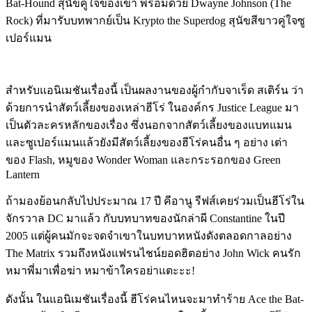
Bat-Hound สุนัขคู่ใจของเขา พร้อมด้วย
Dwayne Johnson (The
Rock) ที่มารับบทพากย์เป็น
Krypto the Superdog
สุนัขสีขาวคู่ใจซู
เปอร์แมน
สำหรับแอนิเมชันเรื่องนี้ เป็นผลงานของผู้กำกับ
จาเร็ด สเติร์น ว่า
ด้วย
การนำสัตว์เลี้ยงของเหล่าฮีโร่ ในองค์กร Justice League มา
เป็นตัวละครหลักของเรื่อง ซึ่งนอกจากสัตว์เลี้ยงของแบทแมน
และซูเปอร์แมนแล้วยังมีสัตว์เลี้ยงของฮีโร่คนอื่น ๆ อย่าง เต่า
ของ Flash, หมูของ Wonder Woman และกระรอกของ Green
Lantern
ถ้ามองย้อนกลับไปประมาณ 17 ปี คีอานู รีฟส์เคยร่วมเป็นฮีโร่ใน
จักรวาล DC มาแล้ว กับบทบาทของนักล่าผี Constantine ในปี
2005 แต่ผู้คนมักจะจดจำเขาในบทบาทหนังดังตลอดกาลอย่าง
The Matrix รวมถึงหนังแฟรนไชน์ยอดฮิตอย่าง John Wick คนรัก
หมาพี่มาเพื่อฆ่า หมาข้าใครอย่าแตะะะ!
ดังนั้น ในแอนิเมชันเรื่องนี้ ฮีโร่คนไหนจะมาทำร้าย
Ace the Bat-