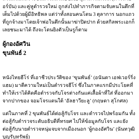
อร์บัน) และคู่หูตำรวจใหม่ ถูกส่งไปทำภารกิจตามจับคนในตึกที่
เต็มไปด้วยผู้มีอิทธิพล แต่ว่าทั้งสอนคนโดน 3 ตุลาการ นอกแถว
ที่ถูกจ้างมาโดยเจ้าพ่อในตึกนั้นมาฆ่าปิดปาก ด้วยสกิลพระเอกก็
เลยชนะมาได้ ถึงจะโดนยิงตัวเป็นรูก็ตาม
ผู้กองอัศวิน
ขุนพันธ์ 2
หนังไทยฮีโร่ ที่เอาชีวประวัติของ ‘ขุนพันธ์’ (อนันดา เอฟเวอร์ริ่ง
แฮม) มาตีความใหม่เป็นตำรวจฮีโร่ ซึ่งในภาคแรกมีประโยคที่
ทำให้เราได้คิดคือตำรวจกับโจรต่างกันแค่เสื้อผ้าที่ใส่ ที่ออกมา
จากปากของ จอมโจรแดนใต้ ‘อัลฮาวียะลู’ (กฤษดา สุโกศล)
แต่ในภาคที่ 2 ขุนพันธ์ได้ต่อสู้กับโจร และตำรวจไปพร้อมกัน ทั้ง
ต่อสู้กับตำรวจระดับอธิบดีที่ทรยศ ไปให้ข้อมูลกับโจร และยัง
ต่อสู้กับนายตำรวจหนุ่มจบจากเมืองนอก ‘ผู้กองอัศวิน’ (นันทวุฒิ
บุญรับทรัพย์)