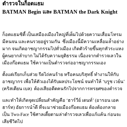
ตำรวจในก็อตแธม
BATMAN Begin และ BATMAN the Dark Knight
ก็อตแธมซิตี้ เป็นเสมืองเมืองใหญ่ที่เต็มไปด้วยความเสื่อมโทรม
มีคนจน และคนรวยอยู่รวมกัน ซึ่งเมืองนี้มีความเหลื่อมล้ำอย่าง
มาก จนเกิดอาชญากรรมไปทั่วเมือง เกิดตัวร้ายขึ้นทุกหัวระแหง
ผู้คนยากลำบาก ไม่ได้รับความยุติธรรม เนื่องจากตำรวจเลวใน
เมืองก๊อตแธม ใช้ความเป็นตำรวจก่ออาชญากรรมเอง
ตั้งแต่เรียกเก็บส่วย รีดไถ่คนร้าย หรือคนบริสุทธิ์ ทำงานให้กับ
อาชญากร เพื่อให้ตัวเองได้รับผลประโยชน์ จนทำให้ ‘บรูซ เวย์น’
(คริสเตียน เบล) ต้องเสียอดีตคนรักไปจากการทรยศของตำรวจ
และทำให้เกิดจุดเปลี่ยนสำคัญคือ ‘ฮาร์วีย์ เดนท์’ (อารอน เอค
ฮาร์ท) อัยการนำ้ดี ที่จะมาช่วยเมืองก๊อตแธม ต้องต้องกลาย
เป็น Two-Face ใช้ศาลเตี้ยตามล่าตำรวจเลวเพื่อแก้แค้น ก่อนจะ
เสียชีวิตไป