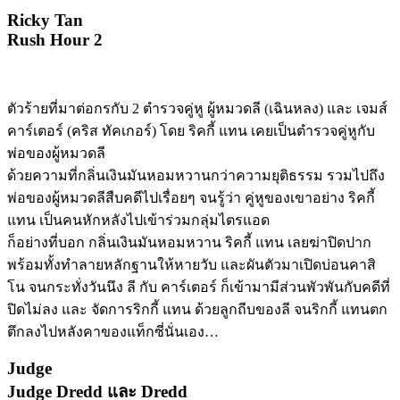
Ricky Tan
Rush Hour 2
ตัวร้ายที่มาต่อกรกับ 2 ตำรวจคู่หู ผู้หมวดลี (เฉินหลง) และ เจมส์
คาร์เตอร์ (คริส ทัคเกอร์) โดย ริคกี้ แทน เคยเป็นตำรวจคู่หูกับ
พ่อของผู้หมวดลี
ด้วยความที่กลิ่นเงินมันหอมหวานกว่าความยุติธรรม รวมไปถึง
พ่อของผู้หมวดลีสืบคดีไปเรื่อยๆ จนรู้ว่า คู่หูของเขาอย่าง ริคกี้
แทน เป็นคนหักหลังไปเข้าร่วมกลุ่มไตรแอด
ก็อย่างที่บอก กลิ่นเงินมันหอมหวาน ริคกี้ แทน เลยฆ่าปิดปาก
พร้อมทั้งทำลายหลักฐานให้หายวับ และผันตัวมาเปิดบ่อนคาสิ
โน จนกระทั่งวันนึง ลี กับ คาร์เตอร์ ก็เข้ามามีส่วนพัวพันกับคดีที่
ปิดไม่ลง และ จัดการริกกี้ แทน ด้วยลูกถีบของลี จนริกกี้ แทนตก
ตึกลงไปหลังคาของแท็กซี่นั่นเอง…
Judge
Judge Dredd และ Dredd