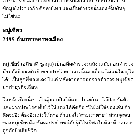
ตำรวจไทย คอเกมสมัยก่อน และหนังสือเกมในวันนั้นเลยให้
ข้อมูลไปว่า เวก้า คือคนไทย และเป็นตำรวจนั่นเอง ซึ่งจริงๆ
ไม่ใช่นะ
หมู่เชียร
2499 อันธพาลครองเมือง
หมู่เชียร์ (อภิชาติ ชูสกุล) เป็นอดีตตำรวจรถถัง (สมัยก่อนตำรวจ
มีรถถังด้วยแต่) เจ้าของประโยค “แถวนี้แม่งเถื่อน ไม่แน่ใจอยู่ไม่
ได้” เป็นลูกพี่ของแดง ไบเล่ หลังจากลาออกจากตำรวจ หมู่เชียร
มาทำธุรกิจเถื่อน
ในหนังเรื่องนี้เขาเป็นผู้มอบปืนให้แดง ไบเล่ย์ เอาไว้ป้องกันตัว
และฝากประโยคเด็ดไว้ให้แดง ได้คิดคือ “ปืนไม่ใช่ของเล่น ถ้า
คิดจะยิง ต้องยิงแม่งให้ตาย ถ้าแม่งไม่ตายเราตาย” ส่วนจุดจบ
ของหมู่เชียรคือ ขัดผลประโยชน์กับผู้มีอิทธิพลในท้องที่ ก่อนจะ
ถูกดักยิงเสียชีวิต