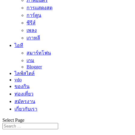
ภาพยนตร์
การแสดงสด
การ์ตูน
ซีรีส์
เพลง
เกาหลี
ไอที
สมาร์ทโฟน
เกม
Blogger
ไลฟ์สไตล์
vdo
ของกิน
ท่องเที่ยว
สมัครงาน
เกี่ยวกับเรา
Select Page