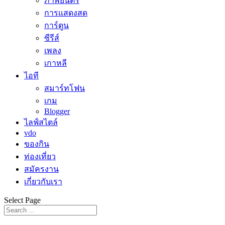
ภาพยนตร์
การแสดงสด
การ์ตูน
ซีรีส์
เพลง
เกาหลี
ไอที
สมาร์ทโฟน
เกม
Blogger
ไลฟ์สไตล์
vdo
ของกิน
ท่องเที่ยว
สมัครงาน
เกี่ยวกับเรา
Select Page