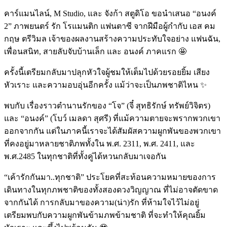
คาร์แมนไลน์, M Studio, และ จังก้า สตูดิโอ ขอนำเสนอ “อนงค์
2” ภาพยนตร์ รัก โรแมนติก แฟนตาซี จากฝีมือผู้กำกับ เอส คม
กฤษ ตรีวิมล เจ้าของผลงานสร้างความประทับใจอย่าง แฟนฉัน,
เพื่อนสนิท, สายลับจับบ้านเล็ก และ อนงค์ ภาคแรก 🤩
ครั้งนี้เตรียมกลับมาปลุกหัวใจผู้ชมให้เต็มไปด้วยรอยยิ้ม เสียง
หัวเราะ และความอบอุ่นอีกครั้ง แม้ว่าจะเป็นภพชาติไหน ✨
พบกับ เรื่องราวตำนานรักของ “โจ” (จี๋ สุทธิรักษ์ ทรัพย์วิจิตร)
และ “อนงค์” (โบว์ เมลดา สุศรี) ที่แม้ความตายจะพรากพวกเขา
ออกจากกัน แต่ในภาคนี้เราจะได้สัมผัสความผูกพันของพวกเขา
ที่คงอยู่มาหลายชาติภพทั้งใน พ.ศ. 2311, พ.ศ. 2411, และ
พ.ศ.2485 ในทุกชาติที่ทั้งคู่ได้หวนกลับมาเจอกัน
“เค้ารักกันมา..ทุกชาติ” ประโยคที่สะท้อนความหมายของการ
เดินทางในทุกภพชาติของทั้งสองดวงวิญญาณ ที่ไม่อาจตัดขาด
จากกันได้ การกลับมาของความ(น่า)รัก ที่ห้ามใจไว้ไม่อยู่
เตรียมพบกับความผูกพันข้ามภพข้ามชาติ ที่จะทำให้คุณยิ้ม