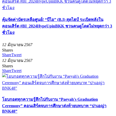
คุ้มจัดค่าบัตรเหลือศูนย์! “บีไอ” (B.I) สุดไฮป์ ระเบิดพลังใน
คอนเสิร์ต #BI_2024HypeUpinBKK ชวนคนดูโดดไม่หยุดกว่า 3
ชั่วโมง
12 มิถุนายน 2567
Shares
Share
Tweet
12 มิถุนายน 2567
Shares
Share
Tweet
โอบกอดทุกความรู้สึกไปกับงาน “Paeyah's Graduation
Ceremony” คอนเสิร์ตจบการศึกษาส่งท้ายบทบาท “ปาเอญ่า
BNK48”