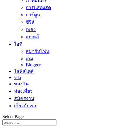
ภาพยนตร์
การแสดงสด
การ์ตูน
ซีรีส์
เพลง
เกาหลี
ไอที
สมาร์ทโฟน
เกม
Blogger
ไลฟ์สไตล์
vdo
ของกิน
ท่องเที่ยว
สมัครงาน
เกี่ยวกับเรา
Select Page