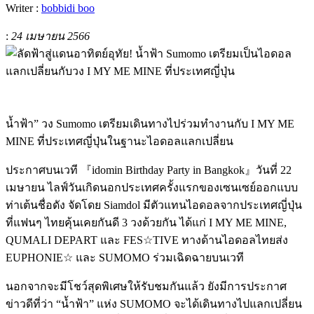
Writer :
bobbidi boo
:
24 เมษายน 2566
น้ำฟ้า
”
วง
Sumomo
เตรียมเดินทางไปร่วมทำงานกับ
I MY ME
MINE
ที่ประเทศญี่ปุ่นในฐานะไอดอลแลกเปลี่ยน
ประกาศบนเวที
『idomin Birthday Party in Bangkok』
วันที่
22
เมษายน ไลฟ์วันเกิดนอกประเทศครั้งแรกของเซนเซย์ออกแบบ
ท่าเต้นชื่อดัง จัดโดย
Siamdol
มีตัวแทนไอดอลจากประเทศญี่ปุ่น
ที่แฟนๆ ไทยคุ้นเคยกันดี
3
วงด้วยกัน ได้แก่
I MY ME MINE,
QUMALI DEPART
และ
FES☆TIVE
ทางด้านไอดอลไทยส่ง
EUPHONIE☆
และ
SUMOMO
ร่วมเฉิดฉายบนเวที
นอกจากจะมีโชว์สุดพิเศษให้รับชมกันแล้ว ยังมีการประกาศ
ข่าวดีที่ว่า
“
น้ำฟ้า
”
แห่ง
SUMOMO
จะได้เดินทางไปแลกเปลี่ยน