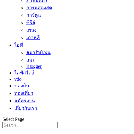
ภาพยนตร์
การแสดงสด
การ์ตูน
ซีรีส์
เพลง
เกาหลี
ไอที
สมาร์ทโฟน
เกม
Blogger
ไลฟ์สไตล์
vdo
ของกิน
ท่องเที่ยว
สมัครงาน
เกี่ยวกับเรา
Select Page