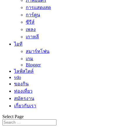
ภาพยนตร์
การแสดงสด
การ์ตูน
ซีรีส์
เพลง
เกาหลี
ไอที
สมาร์ทโฟน
เกม
Blogger
ไลฟ์สไตล์
vdo
ของกิน
ท่องเที่ยว
สมัครงาน
เกี่ยวกับเรา
Select Page