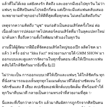
แล้วที่ไม่ได้เจอ แต่ยังคงรัก คิดถึง และอยากมีเธอไปทุกวัน ไม่ว่า
แฟนๆ จะมีศิลปินคนโปรดอีกกี่คน แต่เป๊กจะมีแค่แฟนคลับเสมอ
จะพยายามทำทุกอย่างให้ดีที่สุดเพื่อทุกคน ไม่เคยไม่คิดถึงกัน”
เหตุจากความคิดถึง “นุช” จนก่อตัวเป็นคอนเสิร์ตครั้งใหม่ ต่อ
เนื่องด้วยการปล่อยภาพโปสเตอร์คอนเสิร์ตที่มาในลุคแปลกใหม่
น่าค้นหา สื่อถึงความตั้งใจพัฒนาตัวเองในทุกวัน
งานนี้ได้ผู้จัดมากฝีมือที่จัดคอนเสิร์ตใหญ่ของเป๊ก ผลิตโชค มา
แล้ว 3 ครั้ง อย่าง “Idea Fact” หน่วยงานภายใต้ GMM SHOW มา
ออกแบบและดูแลการจัดงานในทุกขั้นตอน เพื่อให้เป๊กและแฟน
คลับได้ใกล้ชิดกันมากยิ่งขึ้น 🙋🏻
ไม่ว่าจะเป็น การออกแบบเวทีให้เป๊กและแฟนๆ ได้ใกล้ชิดกัน ทุก
ที่นั่งสามารถมองเห็นทุกทุกโมเมนต์บนเวทีได้อย่างชัดเจน โป
รดักชั่นแสง สี เสียง สเปเชียลเอฟเฟ็กต์แบบจัดเต็ม ที่พร้อมทำให้
ทุกวินาทีบนเวที กลายเป็นความทรงจำที่สวยงามที่สุด ✨
นี่แหละที่เรียกว่าความรัก แล้วมาสัมผัสการถูกรักจากศิลปินคน