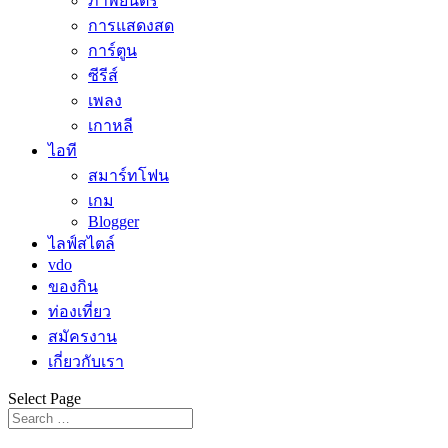
ภาพยนตร์
การแสดงสด
การ์ตูน
ซีรีส์
เพลง
เกาหลี
ไอที
สมาร์ทโฟน
เกม
Blogger
ไลฟ์สไตล์
vdo
ของกิน
ท่องเที่ยว
สมัครงาน
เกี่ยวกับเรา
Select Page