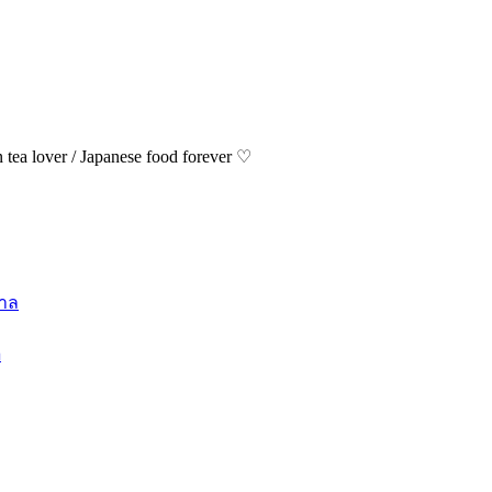
ea lover / Japanese food forever ♡
ล