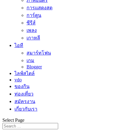
ภาพยนตร์
การแสดงสด
การ์ตูน
ซีรีส์
เพลง
เกาหลี
ไอที
สมาร์ทโฟน
เกม
Blogger
ไลฟ์สไตล์
vdo
ของกิน
ท่องเที่ยว
สมัครงาน
เกี่ยวกับเรา
Select Page