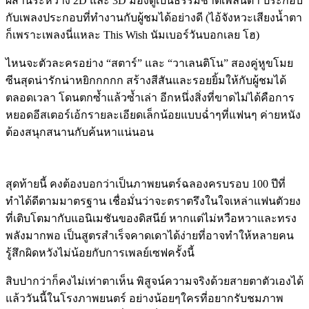
ผสานระหว่าง
2D
และ
3D
มองดูเป็นธรรมชาติเพลินตา ประกอบ
กับเพลงประกอบที่ทำงานกับผู้ชมได้อย่างดี
(
ไอ้จังหวะเสียงน้ำตา
ก็เพราะเพลงนี่แหละ
This Wish
นัมเบอร์วันบอกเลย โฮ
)
ไหนจะตัวละครอย่าง
“
สตาร์
”
และ
“
วาเลนติโน
”
สองคู่หูขโมย
ซีนสุดน่ารักน่าหยิกกกกก สร้างสีสันและรอยยิ้มให้กับผู้ชมได้
ตลอดเวลา โดนตกซ้ำแล้วซ้ำเล่า อีกหนึ่งสิ่งที่ขาดไม่ได้คือการ
หยอดอีสเตอร์เอ้กรายละเอียดเล็กน้อยแบบฉ่ำๆที่แฟนๆ ค่ายหนัง
ต้องสนุกสนานกับค้นหาแน่นอน
สุดท้ายนี้ คงต้องบอกว่าเป็นภาพยนตร์ฉลองครบรอบ
100
ปีที่
ทำได้ดีตามมาตรฐาน เชื่อมั่นว่าจะตราตรึงในใจเหล่าแฟนตัวยง
ที่เติบโตมากับแอนิเมชันของดิสนีย์ หากแต่ไม่หวือหวาและทรง
พลังมากพอ เป็นสูตรสำเร็จคาดเดาได้ง่ายที่อาจทำให้หลายคน
รู้สึกผิดหวังไม่น้อยกับการเพลย์เซฟครั้งนี้
สิบปากว่าก็คงไม่เท่าตาเห็น พิสูจน์ความจริงด้วยสายตาตัวเองได้
แล้ววันนี้ในโรงภาพยนตร์ อย่างน้อยๆใครที่อยากรับชมภาพ