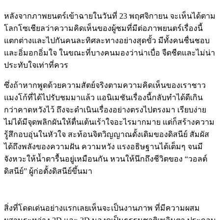
หลังจากภาพยนตร์เข้าฉายในวันที่
23
พฤศจิกายน จะเห็นได้ตาม
โลกโซเชียลว่าความคิดเห็นของผู้ชมที่มีต่อภาพยนตร์เรื่องนี้
แตกต่างและไปกันคนละทิศละทางอย่างสุดขั้ว มีทั้งคนชื่นชอบ
และอิ่มอกอิ่มใจ ในขณะที่บางคนมองว่าน่าเบื่อ จืดชืดและไม่น่า
ประทับใจเท่าที่ควร
ซึ่งถ้าหากพูดด้วยความสัตย์จริงตามความคิดเห็นของเราชาว
แมงโก้ที่ได้ไปรับชมมาแล้ว แอนิเมชันเรื่องนี้กลับทำได้ดีเกิน
กว่าคาดหวังไว้ ถึงจะดำเนินเรื่องอย่างตรงไปตรงมา เรียบง่าย
ไม่ได้มีจุดพลิกผันให้ตื่นเต้นเร้าใจอะไรมากมาย แต่ก็สร้างความ
รู้สึกอบอุ่นในหัวใจ สะท้อนจิตวิญญาณดั้งเดิมของดิสนีย์ สัมผัส
ได้ถึงพลังของความฝัน ความหวัง แรงอธิษฐานได้เต็มๆ จนมี
จังหวะให้น้ำตารื้นอยู่เหมือนกัน
หวนให้นึกถึงชีวิตของ “วอลต์
ดิสนีย์” ผู้ก่อตั้งดิสนีย์ขึ้นมา
สิ่งที่โดดเด่นอย่างแรกเลยเห็นจะเป็นงานภาพ ที่มีความผสม