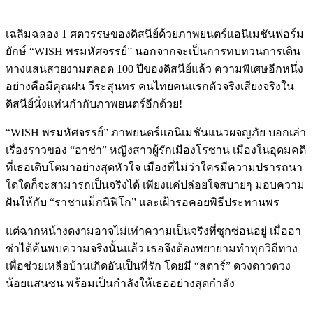
เฉลิมฉลอง
1
ศตวรรษของดิสนีย์
ด้วยภาพยนตร์แอนิเมชันฟอร์ม
ยักษ์
“WISH
พรมหัศจรรย์
”
นอกจากจะเป็นการทบทวนการเดิน
ทางแสนสวยงามตลอด
100
ปีของดิสนีย์แล้ว ความพิเศษอีกหนึ่ง
อย่างคือมีคุณฝน วีระสุนทร คนไทยคนแรกตัวจริงเสียงจริงใน
ดิสนีย์นั่งแท่นกำกับภาพยนตร์อีกด้วย
!
“WISH
พรมหัศจรรย์
”
ภาพยนตร์แอนิเมชันแนวผจญภัย บอกเล่า
เรื่องราวของ “อาช่า” หญิงสาวผู้รักเมืองโรซาน เมืองในอุดมคติ
ที่เธอเติบโตมาอย่างสุดหัวใจ เมืองที่ไม่ว่าใครมีความปรารถนา
ใดใดก็จะสามารถเป็นจริงได้ เพียงแค่ปล่อยใจสบายๆ มอบความ
ฝันให้กับ “ราชาแม็กนิฟิโก” และเฝ้ารอคอยพิธีประทานพร
แต่ฉากหน้างดงามอาจไม่เท่าความเป็นจริงที่ซุกซ่อนอยู่ เมื่ออา
ช่าได้ค้นพบความจริงนั้นแล้ว เธอจึงต้องพยายามทำทุกวิถีทาง
เพื่อช่วยเหลือบ้านเกิดอันเป็นที่รัก โดยมี “สตาร์” ดวงดาวดวง
น้อยแสนซน พร้อมเป็นกำลังให้เธออย่างสุดกำลัง