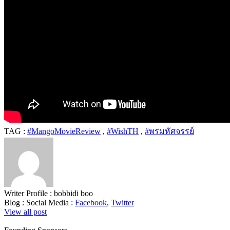
TAG :
#MangoMovieReview
,
#WishTH
,
#พรมหัศจรรย์
Writer Profile :
bobbidi boo
Blog :
Social Media :
Facebook
,
Twitter
View all post