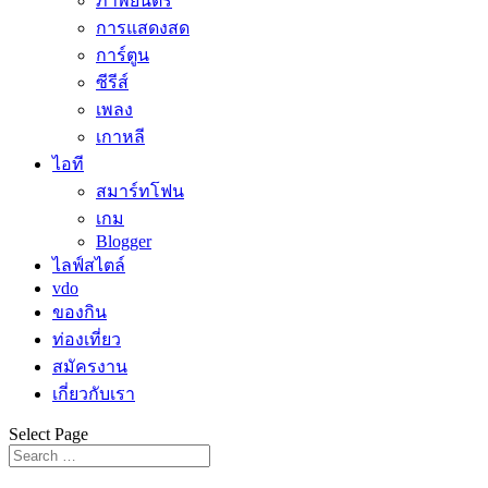
ภาพยนตร์
การแสดงสด
การ์ตูน
ซีรีส์
เพลง
เกาหลี
ไอที
สมาร์ทโฟน
เกม
Blogger
ไลฟ์สไตล์
vdo
ของกิน
ท่องเที่ยว
สมัครงาน
เกี่ยวกับเรา
Select Page