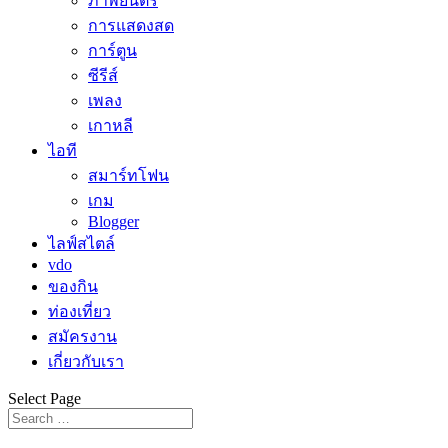
ภาพยนตร์
การแสดงสด
การ์ตูน
ซีรีส์
เพลง
เกาหลี
ไอที
สมาร์ทโฟน
เกม
Blogger
ไลฟ์สไตล์
vdo
ของกิน
ท่องเที่ยว
สมัครงาน
เกี่ยวกับเรา
Select Page