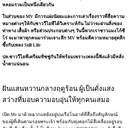
หลอมรวมเป็นหนึ่งเดียวกัน
ในส่วนของ
MV
มีการแฝงนัยยะและการเล่าเรื่องราวที่สื่อความ
หมายต่างๆให้กับชาววีไอพีได้วิเคราะห์กัน
ไม่ว่าจะผ่านสิ่งของ
ท่าทาง
เสื้อผ้า
หรือส่วนประกอบต่างๆ
วันนี้พวกเราชาวแมงโก้ซี
โร่
จะมาพาทุกคนมาร่วมเจาะลึก
MV
พร้อมตีความหมายสุดลึก
ซึ้งกับเพลง
Still Life
ปล
.
ชาววีไอพีเตรียมทิชชู่กันให้พร้อมเพราะเพลงนี้ฟังแล้วมีหลั่ง
น้ำตาแน่นอน
ฝันแสนหวานกลางฤดูร้อน
ผู้
เป็นดั่งแสง
สว่างที่มอบความอบอุ่นให้ทุกคนเสมอ
เปิด Mv มาด้วยฉากแทยังอยู่บนเรือโนอาห์ที่สื่อถึงสัญลักษณ์
ของผู้ที่เดินตามรอยพระเจ้า พร้อมกับทุ่งดอกไม้สีเหลืองอยู่รอบ