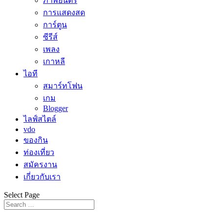
ภาพยนตร์
การแสดงสด
การ์ตูน
ซีรีส์
เพลง
เกาหลี
ไอที
สมาร์ทโฟน
เกม
Blogger
ไลฟ์สไตล์
vdo
ของกิน
ท่องเที่ยว
สมัครงาน
เกี่ยวกับเรา
Select Page