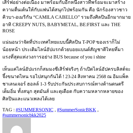
เสิร์ฟอย่างต่อเนื่อง มาพร้อมกับอีกหนึ่งสาวที่พร้อมจะมาสร้าง
ความตื่นเต้นให้กับแฟนได้สนุกไปพร้อมกัน คือ นักร้องสาวชาว
คิวบา-อเมริกัน “CAMILA CABELLO” รวมถึงศิลปินอีกมากมาย
อาทิ CREEPY NUTS, BABYMETAL, BE:FIRST และ THE
ROSE
แน่นอนว่าจัดที่ประเทศไทยแบบนี้ศิลปิน T-POP ของเราก็ไม่
น้อยหน้า ประเดิมไลน์อัปแรกด้วยบอยแบนด์สัญชาติไทยที่มา
แรงที่สุดแห่งวงการอย่าง BUS because of you i shine
เห็นแค่ไลน์อัปแรกก็สมมงชีเสิร์ฟจริงๆ ถ้าเปิดไลน์อัปครบลิสต์จะ
จึ้งขนาดไหน รอไปสนุกกันได้ ! 23-24 สิงหาคม 2568 ณ อิมแพ็ค
ชาเลนเจอร์ ฮอลล์ 1-3 รับประกันประสบการณ์ทางด้านดนตรี
เต็มอิ่ม ทั้งสนุก สุดมันส์ และดุเดือด กับความหลากหลายของ
ศิลปินและแนวเพลงได้เลย
TAG :
#SUMMERSONIC
,
#SummerSonicBKK
,
#summersonicbkk2025