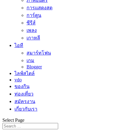
ภาพยนตร์
การแสดงสด
การ์ตูน
ซีรีส์
เพลง
เกาหลี
ไอที
สมาร์ทโฟน
เกม
Blogger
ไลฟ์สไตล์
vdo
ของกิน
ท่องเที่ยว
สมัครงาน
เกี่ยวกับเรา
Select Page