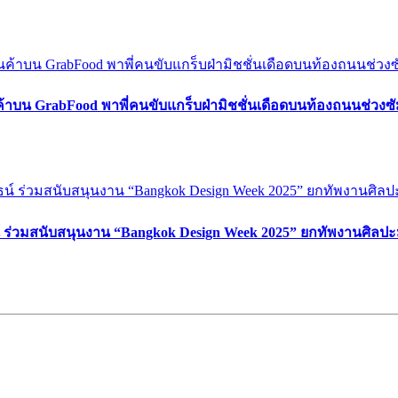
ค้าบน GrabFood พาพี่คนขับแกร็บฝ่ามิชชั่นเดือดบนท้องถนนช่วง
์ ร่วมสนับสนุนงาน “Bangkok Design Week 2025” ยกทัพงานศิลปะ