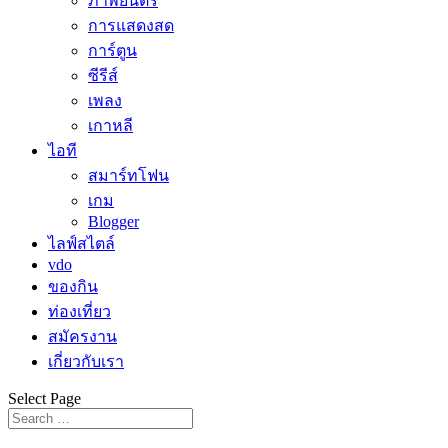
ภาพยนตร์
การแสดงสด
การ์ตูน
ซีรีส์
เพลง
เกาหลี
ไอที
สมาร์ทโฟน
เกม
Blogger
ไลฟ์สไตล์
vdo
ของกิน
ท่องเที่ยว
สมัครงาน
เกี่ยวกับเรา
Select Page